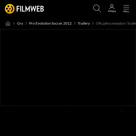
Gry
Pro Evolution Soccer 2012
Trailery
Oficjalny zwiastun / traile