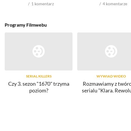
1
komentarz
4
komentarze
Programy Filmwebu
SERIAL KILLERS
WYWIAD WIDEO
Czy 3. sezon "1670" trzyma
Rozmawiamy z twór
poziom?
serialu "Klara. Rewol