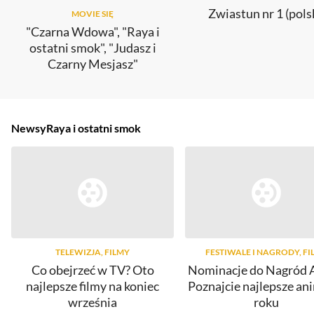
Zwiastun nr 1 (pols
MOVIE SIĘ
"Czarna Wdowa", "Raya i
ostatni smok", "Judasz i
Czarny Mesjasz"
Newsy
Raya i ostatni smok
TELEWIZJA, FILMY
FESTIWALE I NAGRODY, FI
Co obejrzeć w TV? Oto
Nominacje do Nagród 
najlepsze filmy na koniec
Poznajcie najlepsze an
września
roku