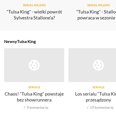
SERIAL KILLERS
SERIAL KILLERS
"Tulsa King" - wielki powrót
"Tulsa King" - Stall
Sylvestra Stallone'a?
powraca w sezonie 
Newsy
Tulsa King
SERIALE
SERIALE
Chaos! "Tulsa King" powstaje
Los serialu "Tulsa Ki
bez showrunnera
przesądzony
9
komentarzy
19
komentarzy