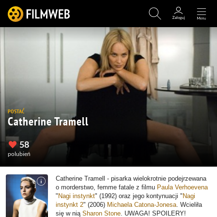
POSTAĆ
Catherine Tramell
58
polubień
Catherine Tramell - pisarka wielokrotnie podejrzewana
o morderstwo, femme fatale z filmu
Paula Verhoevena
"
Nagi instynkt
" (1992) oraz jego kontynuacji "
Nagi
instynkt 2
" (2006)
Michaela Catona-Jonesa
. Wcieliła
się w nią
Sharon Stone
.
UWAGA! SPOILERY!