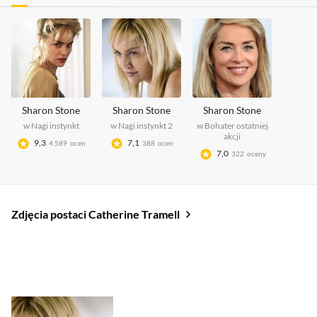
Pisarka ponownie znajduje się na celowniku policji,
kiedy bierze udział w wypadku samochodowym, w
którym ginie piłkarz Kevin Franks. Tramell
podejrzewana jest o umyślne spowodowanie jego
śmierci i trafia pod obserwację psychologa, doktora
Michaela Glassa. Mężczyzna diagnozuje ją jako
amoralną i uzależnioną od ryzyka, ale sam zaczyna
ulegać jej czarowi. Zaczynają jednak ginąć kolejne
Sharon Stone
Sharon Stone
Sharon Stone
osoby z jego otoczenia i to on wydaje się być winnym.
Ostatecznie Glass zostaje zmanipulowany przez
w
Nagi instynkt
w
Nagi instynkt 2
w
Bohater ostatniej
pisarkę do zabicia detektywa Roya Washburna, który
akcji
9,3
7,1
4.589
ocen
388
ocen
prowadził śledztwo w jej sprawie. Glass trafia do
7,0
322
oceny
szpitala psychiatrycznego, gdzie po jakimś czasie
odwiedza go triumfująca Tramell.
Zdjęcia postaci Catherine Tramell