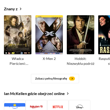
Znany z
Władca
X-Men 2
Hobbit:
Rasput
Pierścieni:
Niezwykła podróż
s
Powrót króla
Zobacz pełną filmografię
Ian McKellen gdzie obejrzeć online