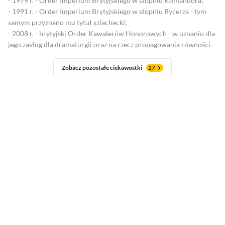
- 1979 r. - Order Imperium Brytyjskiego w stopniu Komandora;
- 1991 r. - Order Imperium Brytyjskiego w stopniu Rycerza - tym
samym przyznano mu tytuł szlachecki;
- 2008 r. - brytyjski Order Kawalerów Honorowych - w uznaniu dla
jego zasług dla dramaturgii oraz na rzecz propagowania równości.
Zobacz pozostałe ciekawostki
27