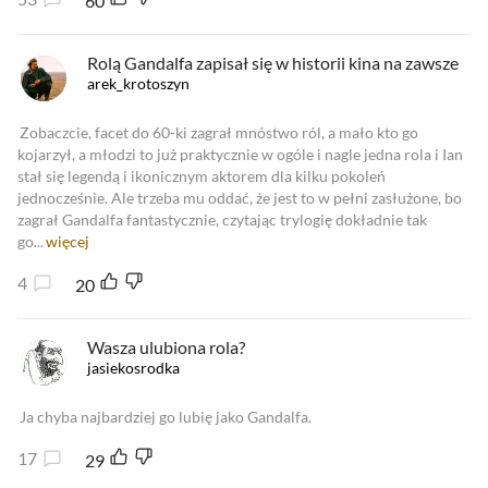
60
Rolą Gandalfa zapisał się w historii kina na zawsze
arek_krotoszyn
Zobaczcie, facet do 60-ki zagrał mnóstwo ról, a mało kto go
kojarzył, a młodzi to już praktycznie w ogóle i nagle jedna rola i Ian
stał się legendą i ikonicznym aktorem dla kilku pokoleń
jednocześnie. Ale trzeba mu oddać, że jest to w pełni zasłużone, bo
zagrał Gandalfa fantastycznie, czytając trylogię dokładnie tak
go...
więcej
4
20
Wasza ulubiona rola?
jasiekosrodka
Ja chyba najbardziej go lubię jako Gandalfa.
17
29