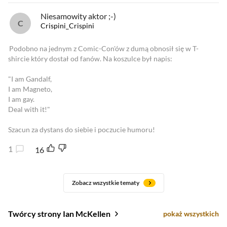
Niesamowity aktor ;-)
Crispini_Crispini
Podobno na jednym z Comic-Con'ów z dumą obnosił się w T-
shircie który dostał od fanów. Na koszulce był napis:
"I am Gandalf,
I am Magneto,
I am gay.
Deal with it!"
Szacun za dystans do siebie i poczucie humoru!
1
16
Zobacz wszystkie tematy
Twórcy strony Ian McKellen
pokaż wszystkich