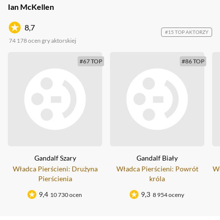
Ian McKellen
8,7
#15 TOP AKTORZY
74 178
ocen gry aktorskiej
#67 TOP
#86 TOP
Gandalf Szary
Gandalf Biały
Władca Pierścieni: Drużyna
Władca Pierścieni: Powrót
Wł
Pierścienia
króla
9,4
9,3
10 730 ocen
8 954 oceny