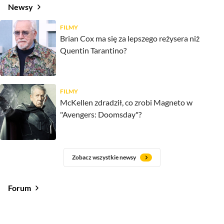
Newsy
FILMY
Brian Cox ma się za lepszego reżysera niż
Quentin Tarantino?
FILMY
McKellen zdradził, co zrobi Magneto w
"Avengers: Doomsday"?
Zobacz wszystkie newsy
Forum
Od najlepszych
Od najnowszych
Od najlepszych