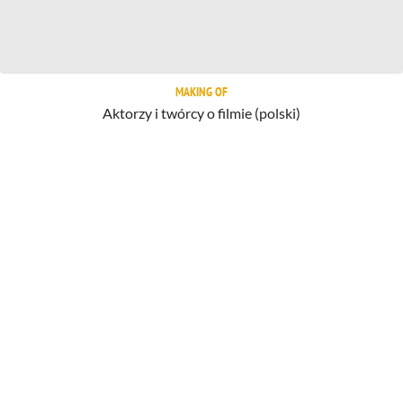
MAKING OF
Aktorzy i twórcy o filmie (polski)
Jak zmienił się Ian McKellen
1983
Twierdza