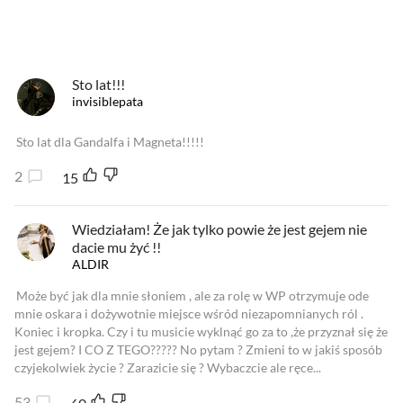
Sto lat!!!
invisiblepata
Sto lat dla Gandalfa i Magneta!!!!!
2
15
Wiedziałam! Że jak tylko powie że jest gejem nie
dacie mu żyć !!
ALDIR
Może być jak dla mnie słoniem , ale za rolę w WP otrzymuje ode
mnie oskara i dożywotnie miejsce wśród niezapomnianych ról .
Koniec i kropka. Czy i tu musicie wyklnąć go za to ,że przyznał się że
jest gejem? I CO Z TEGO????? No pytam ? Zmieni to w jakiś sposób
czyjekolwiek życie ? Zarazicie się ? Wybaczcie ale ręce...
53