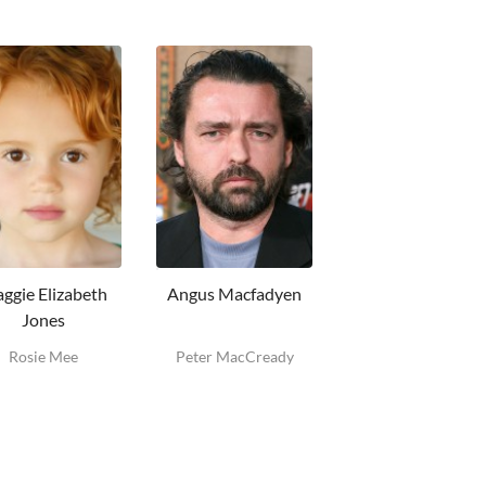
ggie Elizabeth
Angus Macfadyen
Elle Fanning
Jones
Rosie Mee
Peter MacCready
Lily Miska