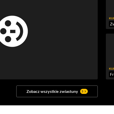
KU
Zw
KU
Fr
Zobacz wszystkie zwiastuny
3