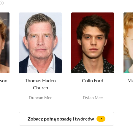
sson
Thomas Haden
Colin Ford
Ma
Church
Duncan Mee
Dylan Mee
Zobacz pełną obsadę i twórców