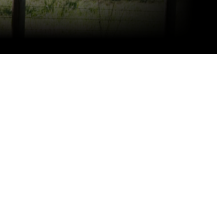
(4)
(48)
(3)