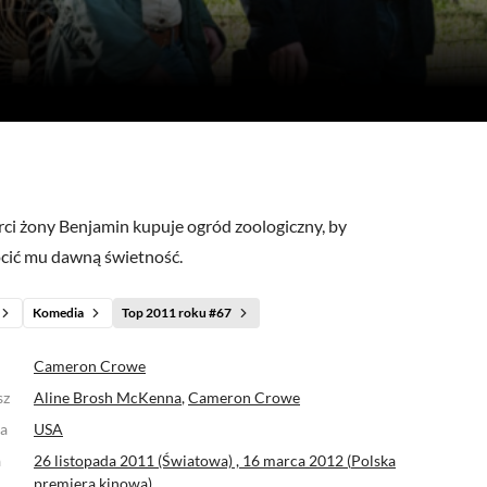
11)
(0)
(7)
(31)
(3)
rci żony Benjamin kupuje ogród zoologiczny, by
cić mu dawną świetność.
Komedia
Top 2011 roku #67
Cameron Crowe
sz
Aline Brosh McKenna
,
Cameron Crowe
a
USA
a
26 listopada 2011 (Światowa) ,
16 marca 2012 (
Polska
premiera kinowa
)