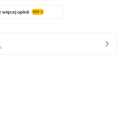
 więcej opinii
559
s