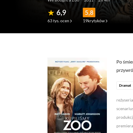
6,9
5,8
63 tys.
ocen
19
krytyków
(634)
(99)
(
Po śmie
przywró
Dramat
reżyseria
scenariu
produkcj
premier