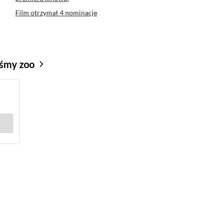
Film otrzymał
4 nominacje
iśmy zoo