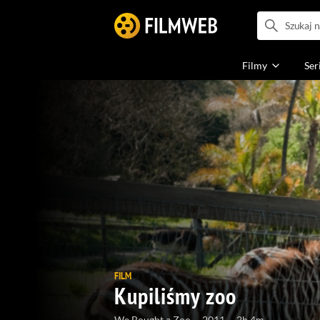
Filmy
Ser
FILM
Kupiliśmy zoo
We Bought a Zoo
2011
2h 4m