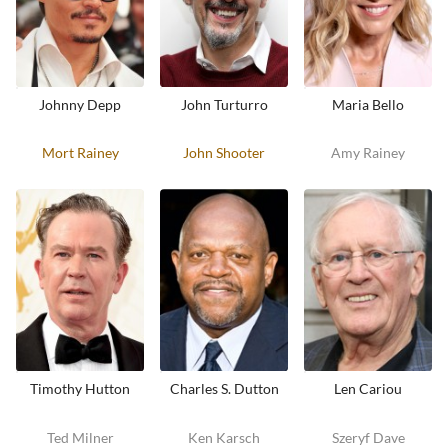
Johnny Depp
John Turturro
Maria Bello
Mort Rainey
John Shooter
Amy Rainey
Timothy Hutton
Charles S. Dutton
Len Cariou
Ted Milner
Ken Karsch
Szeryf Dave