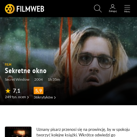
FILM
Sekretne okno
Secret Window
2004
1h 35m
7,1
5,9
249 tys.
ocen
36
krytyków
(1,3 tys.)
(39)
(34)
Uznany pisarz przenosi się na prowincję, by w spokoju
tworzyć kolejne książki. Wkrótce odwiedzi go