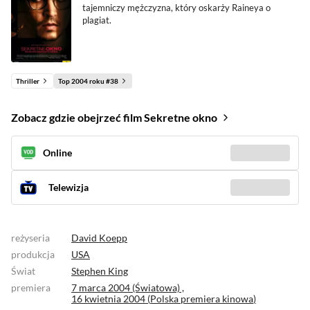
tajemniczy mężczyzna, który oskarży Raineya o
plagiat.
Thriller
Top 2004 roku #38
Zobacz gdzie obejrzeć film Sekretne okno
Online
Sprawdź gdzie
(5)
Telewizja
Zobacz kiedy
(2)
reżyseria
David Koepp
produkcja
USA
Świat
Stephen King
premiera
7 marca 2004 (Światowa) ,
16 kwietnia 2004 (
Polska premiera kinowa
)