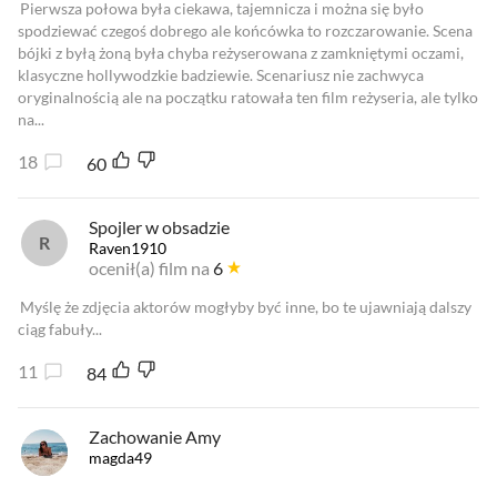
Pierwsza połowa była ciekawa, tajemnicza i można się było
spodziewać czegoś dobrego ale końcówka to rozczarowanie. Scena
bójki z byłą żoną była chyba reżyserowana z zamkniętymi oczami,
klasyczne hollywodzkie badziewie. Scenariusz nie zachwyca
oryginalnością ale na początku ratowała ten film reżyseria, ale tylko
na...
18
60
Spojler w obsadzie
Raven1910
ocenił(a) film na
6
Myślę że zdjęcia aktorów mogłyby być inne, bo te ujawniają dalszy
ciąg fabuły...
11
84
Zachowanie Amy
magda49