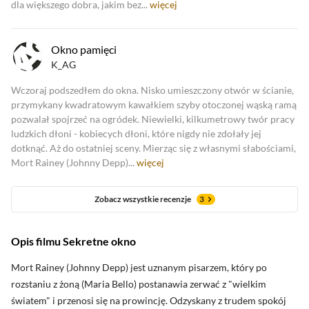
dla większego dobra, jakim bez...
więcej
Okno pamięci
K_AG
Wczoraj podszedłem do okna. Nisko umieszczony otwór w ścianie,
przymykany kwadratowym kawałkiem szyby otoczonej wąską ramą
pozwalał spojrzeć na ogródek. Niewielki, kilkumetrowy twór pracy
ludzkich dłoni - kobiecych dłoni, które nigdy nie zdołały jej
dotknąć. Aż do ostatniej sceny. Mierząc się z własnymi słabościami,
Mort Rainey (Johnny Depp)...
więcej
Zobacz wszystkie recenzje
3
Opis filmu Sekretne okno
Mort Rainey (Johnny Depp) jest uznanym pisarzem, który po
rozstaniu z żoną (Maria Bello) postanawia zerwać z "wielkim
światem" i przenosi się na prowincję. Odzyskany z trudem spokój