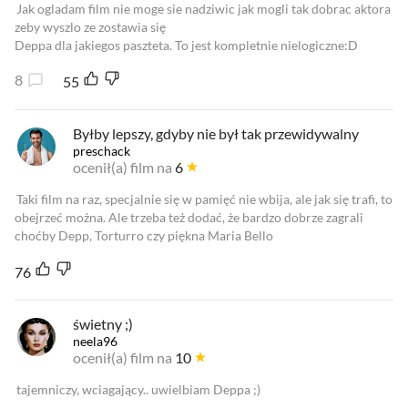
Jak ogladam film nie moge sie nadziwic jak mogli tak dobrac aktora
zeby wyszlo ze zostawia się
Deppa dla jakiegos paszteta. To jest kompletnie nielogiczne:D
8
55
Byłby lepszy, gdyby nie był tak przewidywalny
preschack
ocenił(a) film na
6
Taki film na raz, specjalnie się w pamięć nie wbija, ale jak się trafi, to
obejrzeć można. Ale trzeba też dodać, że bardzo dobrze zagrali
choćby Depp, Torturro czy piękna Maria Bello
76
świetny ;)
neela96
ocenił(a) film na
10
tajemniczy, wciagający.. uwielbiam Deppa ;)