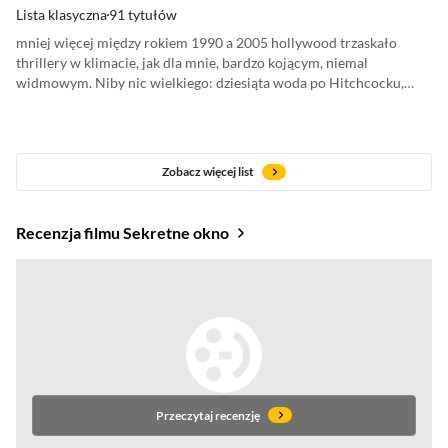
Lista klasyczna
91 tytułów
mniej więcej między rokiem 1990 a 2005 hollywood trzaskało
thrillery w klimacie, jak dla mnie, bardzo kojącym, niemal
widmowym. Niby nic wielkiego: dziesiąta woda po Hitchcocku,
nierzadko erotyczna podszewka, na celowniku lęki życia
domowego, motywy niepewnej tożsamości, paranoi. Ale
przynajmniej wygląda jak przeciwieństwo płaskiego wizualnie
netflixa - wszystko kręcone jest na taśmie 35mm, liście suną po
Zobacz więcej list
chodnikach, zaś w tle złowieszczo plumka pianino przygaszone jak
słońce w wilgotny poranek. Sygnał, że któraś z "zaufanych" postaci
okaże się być czubkiem. A czasem, jak w Stir of Echoes lub The
Recenzja filmu Sekretne okno
Mothman Prophecies, nawet coś nawiedzonego wyskoczy zza
węgła. W znacznej części to nie są szczególnie dobre thrillery, ale w
kategorii filmowego comfort food na deszczowe dni - mogą sporo
zdziałać. *na więcej niż 5/10 oceniam tylko górną połowę listy, do
reszty podchodziłbym ostrożnie. Zauważyłem też przy okazji
wyraźny skręt pod kątem palety barw - w 1990s dominowały
ziemiste brązy, ale czym bliżej 2005, tym więcej spranych błękitów i
morskich zieleni.
Przeczytaj recenzję