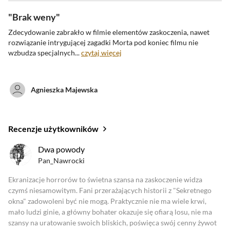
Brak weny
Zdecydowanie zabrakło w filmie elementów zaskoczenia, nawet
rozwiązanie intrygującej
zagadki Morta pod koniec filmu nie
wzbudza specjalnych...
czytaj więcej
Agnieszka Majewska
Recenzje użytkowników
oceny krytyków
Dwa powody
Pan_Nawrocki
Zobacz oceny krytyków
Ekranizacje horrorów to świetna szansa na zaskoczenie widza
czymś niesamowitym. Fani przerażających historii z "Sekretnego
okna" zadowoleni być nie mogą. Praktycznie nie ma wiele krwi,
mało ludzi ginie, a główny bohater okazuje się ofiarą losu, nie ma
szansy na uratowanie swoich bliskich, poświęca swój cenny żywot