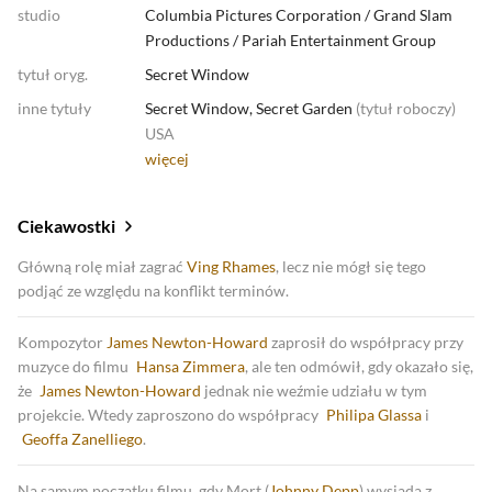
studio
Columbia Pictures Corporation
/
Grand Slam
Productions
/
Pariah Entertainment Group
tytuł oryg.
Secret Window
inne tytuły
Secret Window, Secret Garden
(
tytuł roboczy
)
USA
więcej
Ciekawostki
Główną rolę miał zagrać
Ving Rhames
, lecz nie mógł się tego
podjąć ze względu na konflikt terminów.
Kompozytor
James Newton-Howard
zaprosił do współpracy przy
muzyce do filmu
Hansa Zimmera
, ale ten odmówił, gdy okazało się,
że
James Newton-Howard
jednak nie weźmie udziału w tym
projekcie. Wtedy zaproszono do współpracy
Philipa Glassa
i
Geoffa Zanelliego
.
Na samym początku filmu, gdy Mort (
Johnny Depp
) wysiada z