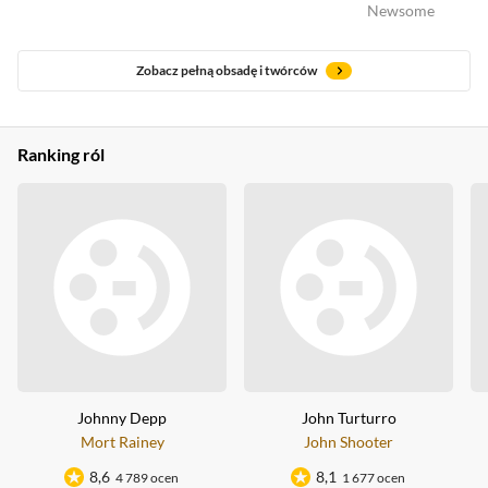
Newsome
Zobacz pełną obsadę i twórców
Ranking ról
Johnny Depp
John Turturro
Mort Rainey
John Shooter
8,6
8,1
4 789 ocen
1 677 ocen