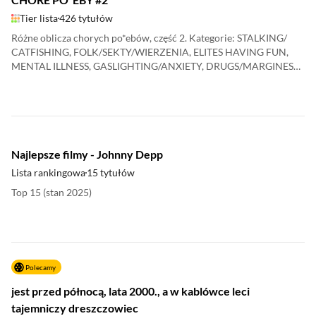
Tier lista
426 tytułów
Różne oblicza chorych po*ebów, część 2. Kategorie: STALKING/
CATFISHING, FOLK/SEKTY/WIERZENIA, ELITES HAVING FUN,
MENTAL ILLNESS, GASLIGHTING/ANXIETY, DRUGS/MARGINES
SPOŁECZNY, BE CAREFUL WHAT U WISH 4. CZĘŚĆ #1:
https://www.filmweb.pl/lista/27948 CZĘŚĆ #2:
https://www.filmweb.pl/lista/28191 CZĘŚĆ #3 (SERIE I SERIALE):
https://www.filmweb.pl/lista/31390 TO JEST DOBRE, BO JEST
OKROPNE: https://www.filmweb.pl/lista/35423 Jeśli czegoś
brakuje albo uważasz, że powinno znaleźć się w innej z kategorii -
Najlepsze filmy - Johnny Depp
nie wahaj się napisać w komentarzu.
Lista rankingowa
15 tytułów
Top 15 (stan 2025)
Polecamy
jest przed północą, lata 2000., a w kablówce leci
tajemniczy dreszczowiec