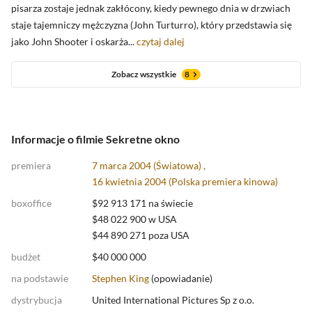
pisarza zostaje jednak zakłócony, kiedy pewnego dnia w drzwiach
staje tajemniczy mężczyzna (John Turturro), który przedstawia się
jako John Shooter i oskarża...
czytaj dalej
Zobacz wszystkie
8
Informacje o filmie Sekretne okno
premiera
7 marca 2004 (Światowa) ,
16 kwietnia 2004 (
Polska premiera kinowa
)
boxoffice
$92 913 171 na świecie
$48 022 900 w USA
$44 890 271 poza USA
budżet
$40 000 000
na podstawie
Stephen King
(
opowiadanie
)
dystrybucja
United International Pictures Sp z o.o.