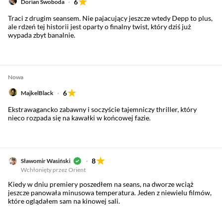
6
Dorian Swoboda
Traci z drugim seansem. Nie pajacujący jeszcze wtedy Depp to plus,
ale rdzeń tej historii jest oparty o finalny twist, który dziś już
wypada zbyt banalnie.
Nowa
6
MajkelBlack
Ekstrawagancko zabawny i soczyście tajemniczy thriller, który
nieco rozpada się na kawałki w końcowej fazie.
8
Sławomir Wasiński
Wchłonięty przez Orient
Kiedy w dniu premiery poszedłem na seans, na dworze wciąż
jeszcze panowała minusowa temperatura. Jeden z niewielu filmów,
które oglądałem sam na kinowej sali.