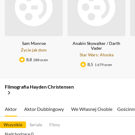
Sam Monroe
Anakin Skywalker
/
Darth
Vader
Życie jak dom
Star Wars: Ahsoka
8,8
288 ocen
8,5
1 679 ocen
Filmografia Hayden Christensen
Aktor
Aktor Dubbingowy
We Własnej Osobie
Gościnn
Wszystkie
Seriale
Filmy
Nadchodzące
0