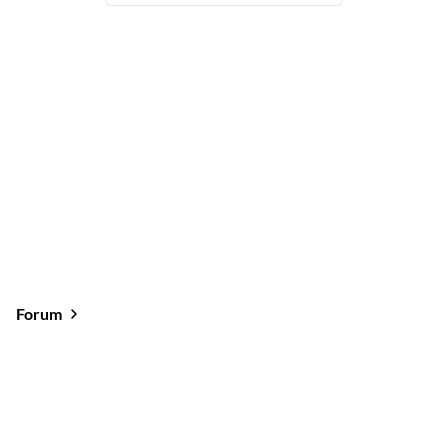
Forum
Od najlepszych
Od najnowszych
Od najlepszych