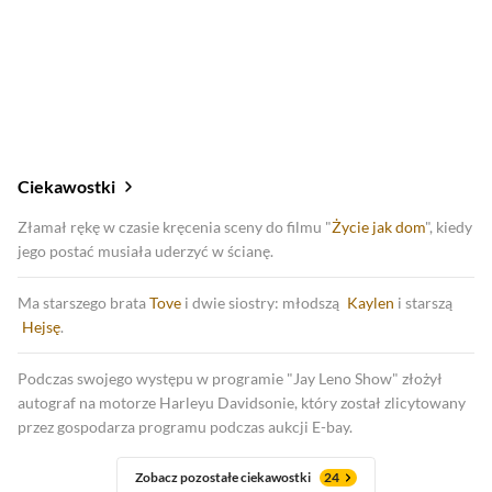
2023
Star Wars: Ahsoka
Ciekawostki
Złamał rękę w czasie kręcenia sceny do filmu "
Życie jak dom
", kiedy
jego postać musiała uderzyć w ścianę.
Ma starszego brata
Tove
i dwie siostry: młodszą
Kaylen
i starszą
Hejsę
.
Podczas swojego występu w programie "Jay Leno Show" złożył
autograf na motorze Harleyu Davidsonie, który został zlicytowany
przez gospodarza programu podczas aukcji E-bay.
Zobacz pozostałe ciekawostki
24