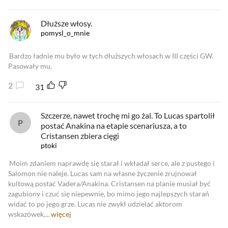
Dłuższe włosy.
pomysl_o_mnie
Bardzo ładnie mu było w tych dłuższych włosach w III części GW.
Pasowały mu.
2
31
Szczerze, nawet trochę mi go żal. To Lucas spartolił
postać Anakina na etapie scenariusza, a to
Cristansen zbiera cięgi
ptoki
Moim zdaniem naprawdę się starał i wkładał serce, ale z pustego i
Salomon nie naleje. Lucas sam na własne życzenie zrujnował
kultową postać Vadera/Anakina. Cristansen na planie musiał być
zagubiony i czuć się niepewnie, bo mimo jego najlepszych starań
widać to po jego grze. Lucas nie zwykł udzielać aktorom
wskazówek,...
więcej