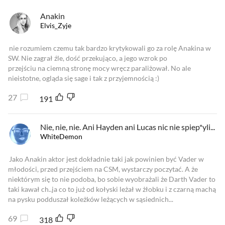
Anakin
Elvis_Zyje
nie rozumiem czemu tak bardzo krytykowali go za rolę Anakina w
SW. Nie zagrał źle, dość przekująco, a jego wzrok po
przejściu na ciemną stronę mocy wręcz paraliżował. No ale
nieistotne, ogląda się sage i tak z przyjemnością :)
27
191
Nie, nie, nie. Ani Hayden ani Lucas nic nie spiep*yli...
WhiteDemon
Jako Anakin aktor jest dokładnie taki jak powinien być Vader w
młodości, przed przejściem na CSM, wystarczy poczytać. A że
niektórym się to nie podoba, bo sobie wyobrażali że Darth Vader to
taki kawał ch..ja co to już od kołyski leżał w żłobku i z czarną machą
na pysku podduszał koleżków leżących w sąsiednich...
69
318