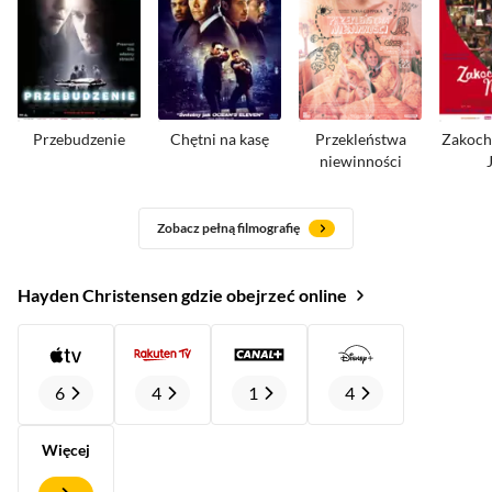
Przebudzenie
Chętni na kasę
Przekleństwa
Zakoc
niewinności
Zobacz pełną filmografię
Hayden Christensen gdzie obejrzeć online
6
4
1
4
Więcej