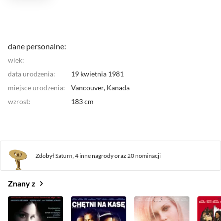
najbardziej lubianą przez publiczność, oraz filmowi
telewizyjnemu "Trapped in a Purple Haze", w którym
zagrał ze swym przyjacielem Joshuą Jaksonem.
W
2000 pojawiły się problemy z kontynouwaniem serialu
"Higher Ground". Jednakże w tym czasie Hayden
dane personalne:
zgłosił się do castingu do "Ataku Klonów".
wiek:
Zakwalifikował się do ściłego finału i okazało się, że
świetnie wygląda razem z Natalie Potrman. Pokonał
data urodzenia:
19 kwietnia 1981
przy tym ponad 400 innych rywali, w tym swego
miejsce urodzenia:
przyjaciela Joshuę Jacksona. Podczas kręcenia
Vancouver,
Kanada
"Ataku klonów" narodziło się także prawdziwe
wzrost:
183 cm
uczucie między nim a Natalie Portman. Po wejściu na
ekrany filmu Lucasa otrzymał szereg następnych
propozycji. Kolejne filmy w których zagrał to: dramat
Billy Raya "Shattered Glass" [03] i komedia Griffina
Dunne'a "Nailed Right In" (03]
Zdobył Saturn,
4 inne nagrody
oraz
20 nominacji
Znany z