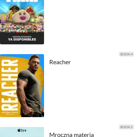
1980
1979
1978
1977
1976
SEZON 4
Reacher
1975
1974
1973
1972
1971
SEZON 2
1970
Mroczna materia