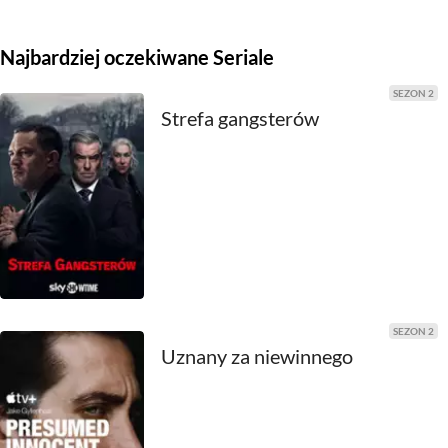
2011
2010
Najbardziej oczekiwane Seriale
2009
SEZON 2
Strefa gangsterów
2008
2007
2006
2005
2004
SEZON 2
Uznany za niewinnego
2003
2002
2001