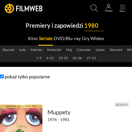
Premiery i zapowiedzi
1980
Kino
Seriale
DVD/Blu-ray
Gry Wideo
2029
Styczeń
Luty
Marzec
Kwiecień
Maj
Czerwiec
Lipiec
Sierpień
Wr
2028
1-5
6-12
13-19
20-26
27-31
2027
pokaż tylko popularne
2026
2025
2024
SEZON 5
Muppety
2023
1976 - 1981
2022