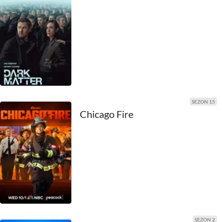
1969
1968
1967
1966
1965
SEZON 15
Chicago Fire
1964
1963
1962
1961
1960
SEZON 2