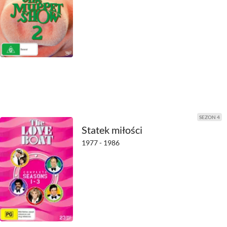
2021
2020
2019
2018
2017
SEZON 4
2016
Statek miłości
1977 - 1986
2015
2014
2013
2012