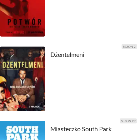
1990
1989
1988
1987
SEZON 2
Dżentelmeni
1986
1985
1984
1983
1982
SEZON 29
1981
Miasteczko South Park