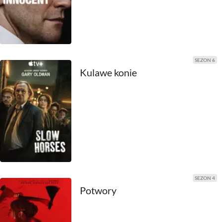
2000
1999
1998
SEZON 6
Kulawe konie
1997
1996
1995
1994
1993
SEZON 4
1992
Potwory
1991