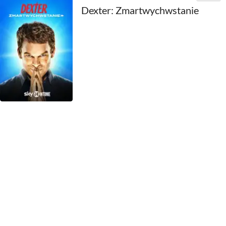
1959
Dexter: Zmartwychwstanie
1958
1957
1956
1955
1954
1953
1952
1951
1950
1949