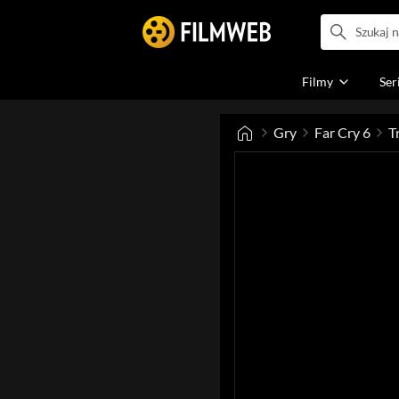
Filmy
Ser
Gry
Far Cry 6
T