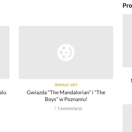
Pro
SERIALE, GRY
alu
Gwiazda "The Mandalorian" i "The
Boys" w Poznaniu!
5
komentarzy