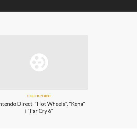
Zwiast
CHECKPOINT
ntendo Direct, "Hot Wheels", "Kena"
i "Far Cry 6"