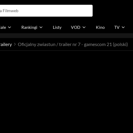
iale
Rankingi
Listy
VOD
Kino
TV
railery
Oficjalny zwiastun / trailer nr 7 - gamescom 21 (polski)