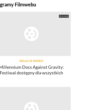
gramy Filmwebu
RELACJA WIDEO
Millennium Docs Against Gravity:
GRY
Festiwal dostępny dla wszystkich
Ubisoft kasuje gry i zamyka studia.
Ubisoft sprzed
"Reset" firmy uderza w...
Powsta
10
komentarzy