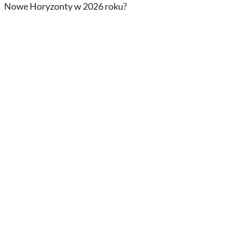
Nowe Horyzonty w 2026 roku?
INNY
lmy o Spider-Manie. Od najlepszego
do najgorszego