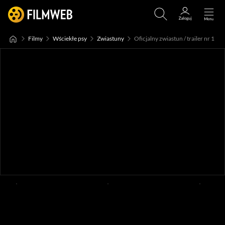
Filmy
Wściekłe psy
Zwiastuny
Oficjalny zwiastun / trailer nr 1