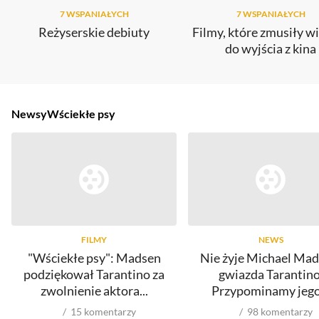
7 WSPANIAŁYCH
7 WSPANIAŁYCH
Reżyserskie debiuty
Filmy, które zmusiły 
do wyjścia z kina
Newsy
Wściekłe psy
FILMY
NEWS
"Wściekłe psy": Madsen
Nie żyje Michael Mad
podziękował Tarantino za
gwiazda Tarantino
zwolnienie aktora...
Przypominamy jego.
15
komentarzy
98
komentarzy