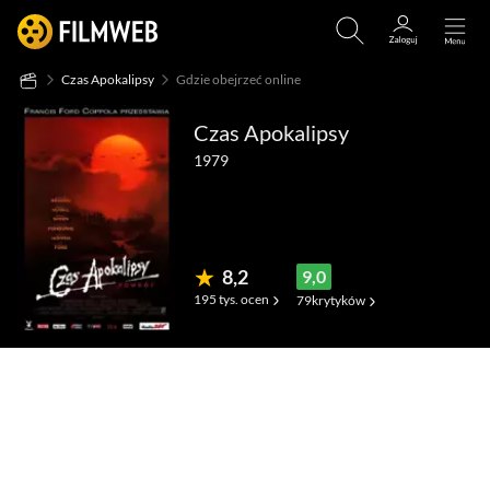
Czas Apokalipsy
Gdzie obejrzeć online
Czas Apokalipsy
1979
8,2
9,0
195 tys.
ocen
79
krytyków
(3,3 tys.)
(212)
(