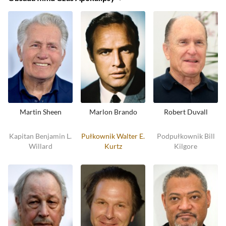
Martin Sheen
Marlon Brando
Robert Duvall
Kapitan Benjamin L.
Pułkownik Walter E.
Podpułkownik Bill
Willard
Kurtz
Kilgore