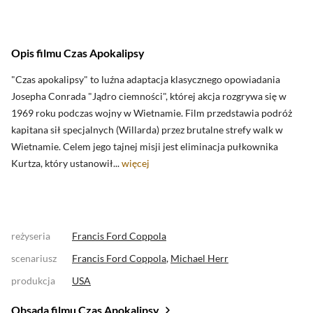
Opis filmu Czas Apokalipsy
"Czas apokalipsy" to luźna adaptacja klasycznego opowiadania
Josepha Conrada "Jądro ciemności", której akcja rozgrywa się w
1969 roku podczas wojny w Wietnamie. Film przedstawia podróż
kapitana sił specjalnych (Willarda) przez brutalne strefy walk w
Wietnamie. Celem jego tajnej misji jest eliminacja pułkownika
Kurtza, który ustanowił...
więcej
reżyseria
Francis Ford Coppola
scenariusz
Francis Ford Coppola
,
Michael Herr
produkcja
USA
Obsada filmu Czas Apokalipsy