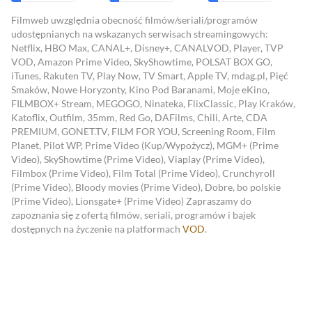
Filmweb uwzględnia obecność filmów/seriali/programów
udostępnianych na wskazanych serwisach streamingowych:
Netflix, HBO Max, CANAL+, Disney+, CANALVOD, Player, TVP
VOD, Amazon Prime Video, SkyShowtime, POLSAT BOX GO,
iTunes, Rakuten TV, Play Now, TV Smart, Apple TV, mdag.pl, Pięć
Smaków, Nowe Horyzonty, Kino Pod Baranami, Moje eKino,
FILMBOX+ Stream, MEGOGO, Ninateka, FlixClassic, Play Kraków,
Katoflix, Outfilm, 35mm, Red Go, DAFilms, Chili, Arte, CDA
PREMIUM, GONET.TV, FILM FOR YOU, Screening Room, Film
Planet, Pilot WP, Prime Video (Kup/Wypożycz), MGM+ (Prime
Video), SkyShowtime (Prime Video), Viaplay (Prime Video),
Filmbox (Prime Video), Film Total (Prime Video), Crunchyroll
(Prime Video), Bloody movies (Prime Video), Dobre, bo polskie
(Prime Video), Lionsgate+ (Prime Video)
Zapraszamy do
zapoznania się z ofertą filmów, seriali, programów i bajek
dostępnych na życzenie na platformach
VOD
.