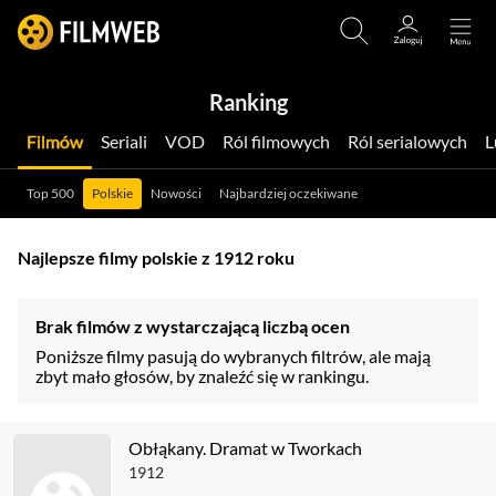
Ranking
Filmów
Seriali
VOD
Ról filmowych
Ról serialowych
Top 500
Polskie
Nowości
Najbardziej oczekiwane
Najlepsze filmy polskie z 1912 roku
Brak filmów z wystarczającą liczbą ocen
Poniższe filmy pasują do wybranych filtrów, ale mają
zbyt mało głosów, by znaleźć się w rankingu.
Obłąkany. Dramat w Tworkach
1912