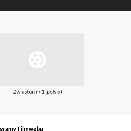
Zwiastun nr 1 (polski)
Zwiast
gramy Filmwebu