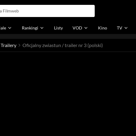
iale
Rankingi
Listy
VOD
Kino
TV
Trailery
Oficjalny zwiastun / trailer nr 3 (polski)