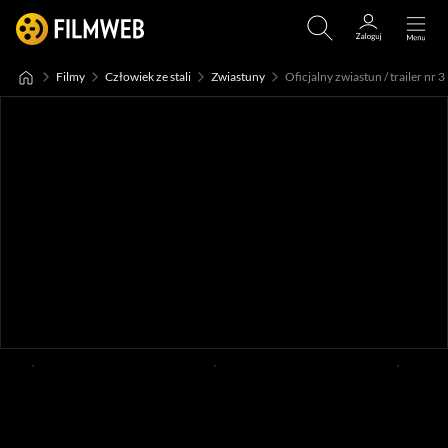
Filmy
Człowiek ze stali
Zwiastuny
Oficjalny zwiastun / trailer nr 3