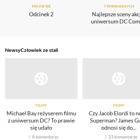
MOVIE SIĘ
7 WSPANIAŁYCH
Odcinek 2
Najlepsze sceny akcj
uniwersum DC Com
Newsy
Człowiek ze stali
FILMY
FILMY
Michael Bay reżyserem filmu
Czy Jacob Elordi to 
z uniwersum DC? To prawie
Superman? James G
się udało
odnosi się do...
8
komentarzy
23
komentarze