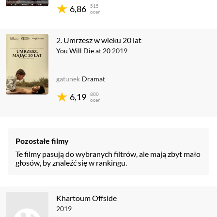
515
6,86
ocen
2.
Umrzesz w wieku 20 lat
You Will Die at 20
2019
gatunek
Dramat
800
6,19
ocen
Pozostałe filmy
Te filmy pasują do wybranych filtrów, ale mają zbyt mało
głosów, by znaleźć się w rankingu.
Khartoum Offside
2019