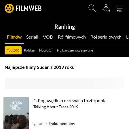
Ranking
Filmów
Seriali
VOD
Ról filmowych
Ról serialowych
Top 500
Polskie
Nowości
Najbardziej oczekiwane
Najlepsze filmy Sudan z 2019 roku
1.
Pogawędki o drzewach to zbrodnia
Talking About Trees
2019
gatunek
Dokumentalny