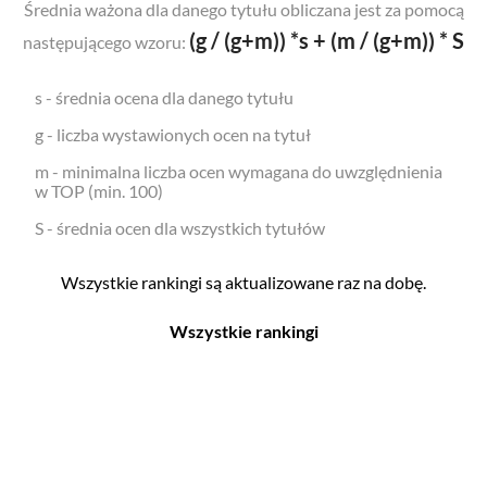
Średnia ważona dla danego tytułu obliczana jest za pomocą
(g / (g+m)) *s + (m / (g+m)) * S
następującego wzoru:
s - średnia ocena dla danego tytułu
g - liczba wystawionych ocen na tytuł
m - minimalna liczba ocen wymagana do uwzględnienia
w TOP (min. 100)
S - średnia ocen dla wszystkich tytułów
Wszystkie rankingi są aktualizowane raz na dobę.
Wszystkie rankingi
Filmy
Seriale
Top 500
Top 500
Polskie
Polskie
Nowości