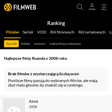
Ranking
Filmów
Seriali
VOD
Ról filmowych
Ról serialowych
Top 500
Polskie
Nowości
Najbardziej oczekiwane
Najlepsze filmy Ruanda z 2008 roku
Brak filmów z wystarczającą liczbą ocen
Poniższe filmy pasują do wybranych filtrów, ale mają
zbyt mało głosów, by znaleźć się w rankingu.
Aimé
2008