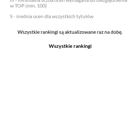
w TOP (min. 100)
S - średnia ocen dla wszystkich tytułów
Wszystkie rankingi są aktualizowane raz na dobę.
Wszystkie rankingi
Filmy
Seriale
Top 500
Top 500
Polskie
Polskie
Nowości
Programy
Gry wideo
Top 500
Top 500
Polskie
Nowości
Ludzie filmu
Aktorów
Scenografów