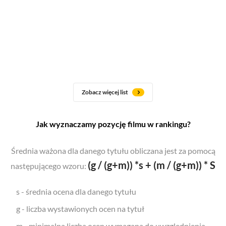
Zobacz więcej list
Jak wyznaczamy pozycję filmu w rankingu?
Średnia ważona dla danego tytułu obliczana jest za pomocą
(g / (g+m)) *s + (m / (g+m)) * S
następującego wzoru:
s - średnia ocena dla danego tytułu
g - liczba wystawionych ocen na tytuł
m - minimalna liczba ocen wymagana do uwzględnienia