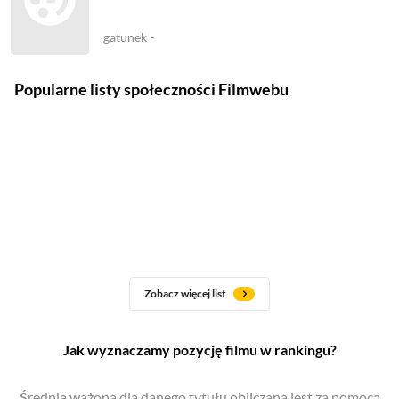
gatunek
-
Popularne listy społeczności Filmwebu
Zobacz więcej list
Jak wyznaczamy pozycję filmu w rankingu?
Średnia ważona dla danego tytułu obliczana jest za pomocą