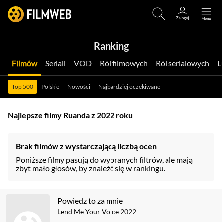
Ranking
Filmów
Seriali
VOD
Ról filmowych
Ról serialowych
Top 500
Polskie
Nowości
Najbardziej oczekiwane
Najlepsze filmy Ruanda z 2022 roku
Brak filmów z wystarczającą liczbą ocen
Poniższe filmy pasują do wybranych filtrów, ale mają
zbyt mało głosów, by znaleźć się w rankingu.
Powiedz to za mnie
Lend Me Your Voice
2022