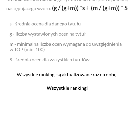
(g / (g+m)) *s + (m / (g+m)) * S
następującego wzoru:
s - średnia ocena dla danego tytułu
g - liczba wystawionych ocen na tytuł
m - minimalna liczba ocen wymagana do uwzględnienia
w TOP (min. 100)
S - średnia ocen dla wszystkich tytułów
Wszystkie rankingi są aktualizowane raz na dobę.
Wszystkie rankingi
Filmy
Seriale
Top 500
Top 500
Polskie
Polskie
Nowości