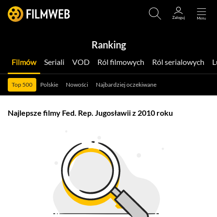
Ranking
Filmów
Seriali
VOD
Ról filmowych
Ról serialowych
Top 500
Polskie
Nowości
Najbardziej oczekiwane
Najlepsze filmy Fed. Rep. Jugosławii z 2010 roku