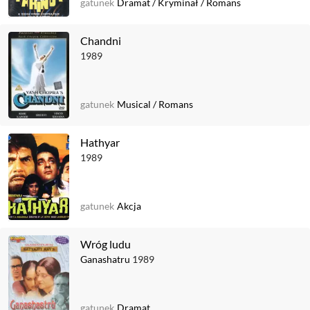
gatunek
Dramat
/
Kryminał
/
Romans
Chandni
1989
gatunek
Musical
/
Romans
Hathyar
1989
gatunek
Akcja
Wróg ludu
Ganashatru
1989
gatunek
Dramat