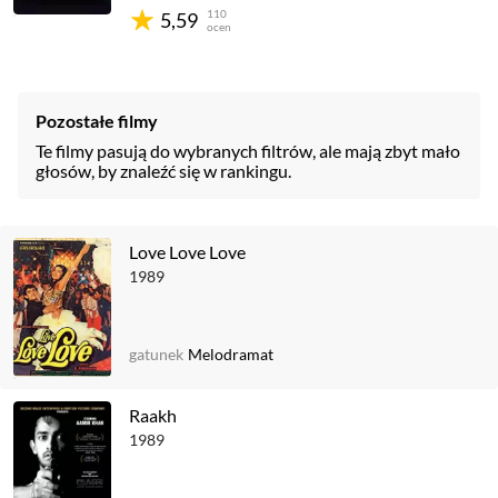
110
5,59
ocen
Pozostałe filmy
Te filmy pasują do wybranych filtrów, ale mają zbyt mało
głosów, by znaleźć się w rankingu.
Love Love Love
1989
gatunek
Melodramat
Raakh
1989