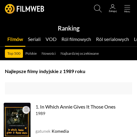
Ranking
Filmów
Seriali
VOD
Ról filmowych
Ról serialowych
Top 500
Polskie
Nowości
Najbardziej oczekiwane
Najlepsze filmy indyjskie z 1989 roku
1.
In Which Annie Gives It Those Ones
1989
gatunek
Komedia