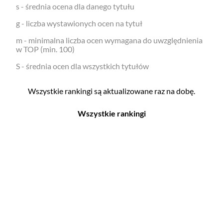
s - średnia ocena dla danego tytułu
g - liczba wystawionych ocen na tytuł
m - minimalna liczba ocen wymagana do uwzględnienia
w TOP (min. 100)
S - średnia ocen dla wszystkich tytułów
Wszystkie rankingi są aktualizowane raz na dobę.
Wszystkie rankingi
Filmy
Seriale
Top 500
Top 500
Polskie
Polskie
Nowości
Programy
Gry wideo
Top 500
Top 500
Polskie
Nowości