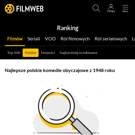
Ranking
Filmów
Seriali
VOD
Ról filmowych
Ról serialowych
Top 500
Polskie
Nowości
Najbardziej oczekiwane
Najlepsze polskie komedie obyczajowe z 1948 roku