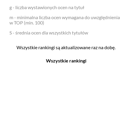
g - liczba wystawionych ocen na tytuł
m - minimalna liczba ocen wymagana do uwzględnienia
w TOP (min. 100)
S - średnia ocen dla wszystkich tytułów
Wszystkie rankingi są aktualizowane raz na dobę.
Wszystkie rankingi
Filmy
Seriale
Top 500
Top 500
Polskie
Polskie
Nowości
Programy
Gry wideo
Top 500
Top 500
Polskie
Nowości