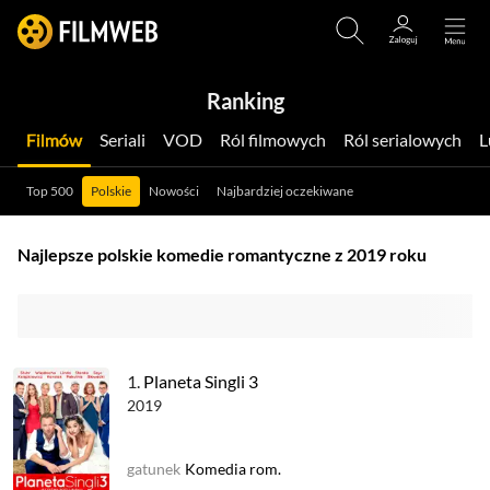
Ranking
Filmów
Seriali
VOD
Ról filmowych
Ról serialowych
Top 500
Polskie
Nowości
Najbardziej oczekiwane
Najlepsze polskie komedie romantyczne z 2019 roku
1.
Planeta Singli 3
2019
gatunek
Komedia rom.