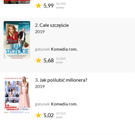
56 593
5,99
oceny
2.
Całe szczęście
2019
gatunek
Komedia rom.
12 265
5,68
ocen
3.
Jak poślubić milionera?
2019
gatunek
Komedia rom.
15 515
5,02
ocen