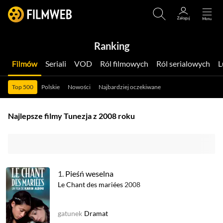
Ranking
Filmów
Seriali
VOD
Ról filmowych
Ról serialowych
Top 500
Polskie
Nowości
Najbardziej oczekiwane
Najlepsze filmy Tunezja z 2008 roku
1.
Pieśń weselna
Le Chant des mariées
2008
gatunek
Dramat