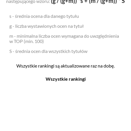
(g / (g+m)) *s + (m / (g+m)) * S
następującego wzoru:
s - średnia ocena dla danego tytułu
g - liczba wystawionych ocen na tytuł
m - minimalna liczba ocen wymagana do uwzględnienia
w TOP (min. 100)
S - średnia ocen dla wszystkich tytułów
Wszystkie rankingi są aktualizowane raz na dobę.
Wszystkie rankingi
Filmy
Seriale
Top 500
Top 500
Polskie
Polskie
Nowości
Programy
Gry wideo