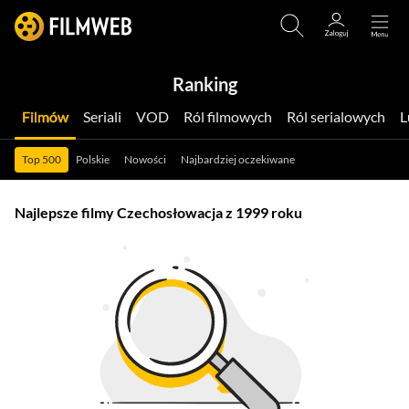
Ranking
Filmów
Seriali
VOD
Ról filmowych
Ról serialowych
Top 500
Polskie
Nowości
Najbardziej oczekiwane
Najlepsze filmy Czechosłowacja z 1999 roku