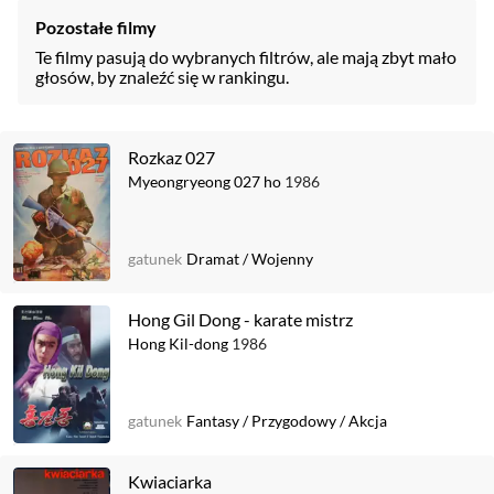
Pozostałe filmy
Te filmy pasują do wybranych filtrów, ale mają zbyt mało
głosów, by znaleźć się w rankingu.
Rozkaz 027
Myeongryeong 027 ho
1986
gatunek
Dramat
/
Wojenny
Hong Gil Dong - karate mistrz
Hong Kil-dong
1986
gatunek
Fantasy
/
Przygodowy
/
Akcja
Kwiaciarka