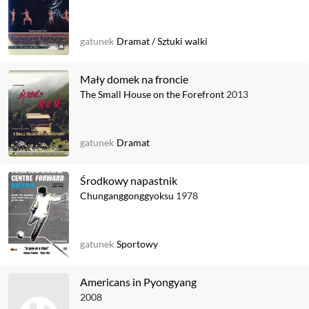
gatunek
Dramat
/
Sztuki walki
Mały domek na froncie
The Small House on the Forefront
2013
gatunek
Dramat
Środkowy napastnik
Chunganggonggyoksu
1978
gatunek
Sportowy
Americans in Pyongyang
2008