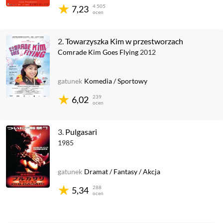
4 505
7,23
ocen
2.
Towarzyszka Kim w przestworzach
Comrade Kim Goes Flying
2012
gatunek
Komedia
/
Sportowy
239
6,02
ocen
3.
Pulgasari
1985
gatunek
Dramat
/
Fantasy
/
Akcja
288
5,34
ocen