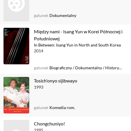
gatunek
Dokumentalny
Między nami - Isang Yun w Korei Północnej i
Południowej
In Between: Isang Yun in North and South Korea
2014
gatunek
Biograficzny
/
Dokumentalny
/
Historyczny
Tosich'onyo sijibwayo
1993
gatunek
Komedia rom.
Chongchuniyo!
1995