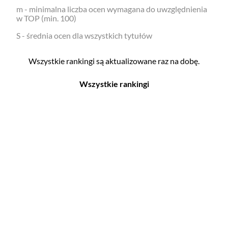
m - minimalna liczba ocen wymagana do uwzględnienia
w TOP (min. 100)
S - średnia ocen dla wszystkich tytułów
Wszystkie rankingi są aktualizowane raz na dobę.
Wszystkie rankingi
Filmy
Seriale
Top 500
Top 500
Polskie
Polskie
Nowości
Programy
Gry wideo
Top 500
Top 500
Polskie
Nowości
Ludzie filmu