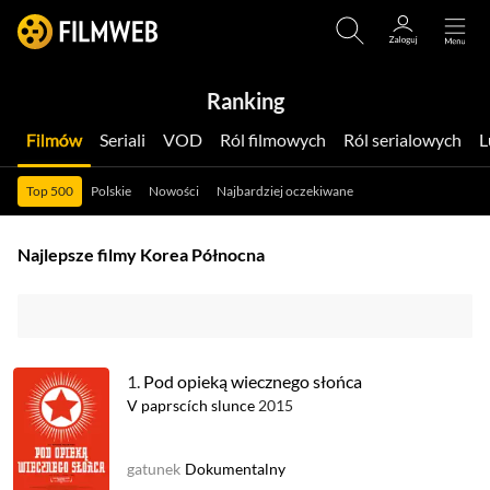
Ranking
Filmów
Seriali
VOD
Ról filmowych
Ról serialowych
Top 500
Polskie
Nowości
Najbardziej oczekiwane
Najlepsze filmy Korea Północna
1.
Pod opieką wiecznego słońca
V paprscích slunce
2015
gatunek
Dokumentalny