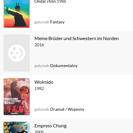
Ondal chôn
1986
gatunek
Fantasy
Meine Brüder und Schwestern im Norden
2016
gatunek
Dokumentalny
Wolmido
1982
gatunek
Dramat
/
Wojenny
Empress Chung
2005