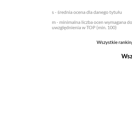
s - średnia ocena dla danego tytułu
m - minimalna liczba ocen wymagana d
uwzględnienia w TOP (min. 100)
Wszystkie ranking
Wsz
Filmy
Top 500
Polskie
Nowości
Programy
Top 500
Polskie