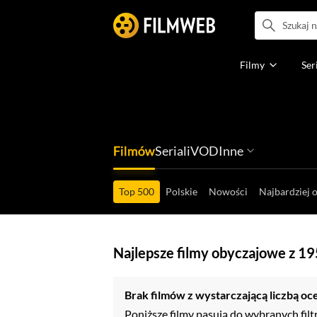
Filmy
Ser
Filmów
Seriali
VOD
Inne
Ludzi filmu
Programów
Ról filmowych
Ról serialowyc
Box Office'ów
Gier wideo
Top 500
Polskie
Nowości
Najbardziej 
Najlepsze filmy obyczajowe z 1
Brak filmów z wystarczającą liczbą oc
Poniższe filmy pasują do wybranych filt