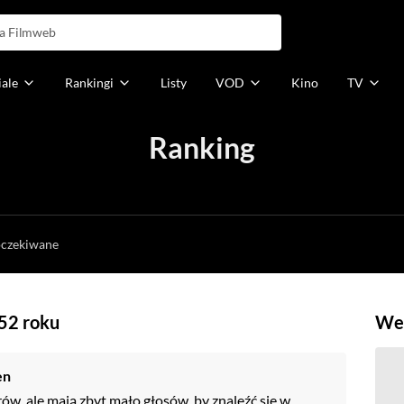
iale
Rankingi
Listy
VOD
Kino
TV
Ranking
h
oczekiwane
952 roku
Weź
en
rów, ale mają zbyt mało głosów, by znaleźć się w