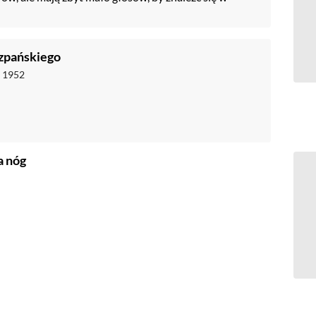
szpańskiego
a
1952
a nóg