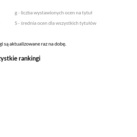
g - liczba wystawionych ocen na tytuł
o
S - średnia ocen dla wszystkich tytułów
i są aktualizowane raz na dobę.
ystkie rankingi
Seriale
Top 500
Polskie
Gry wideo
Top 500
Nowości