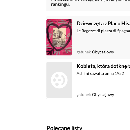
rankingu.
Dziewczęta z Placu Hi
Le Ragazze di piazza di Spagn
gatunek
Obyczajowy
Kobieta, która dotknęł
Ashi ni sawatta onna
1952
gatunek
Obyczajowy
Polecane listy