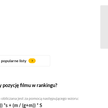
popularne listy
 pozycję filmu w rankingu?
 obliczana jest za pomocą następującego wzoru:
)) *s + (m / (g+m)) * S