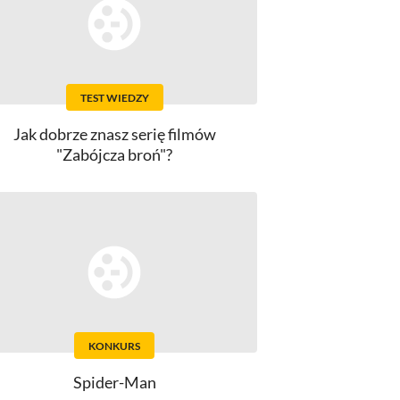
TEST WIEDZY
Jak dobrze znasz serię filmów
"Zabójcza broń"?
KONKURS
Spider-Man