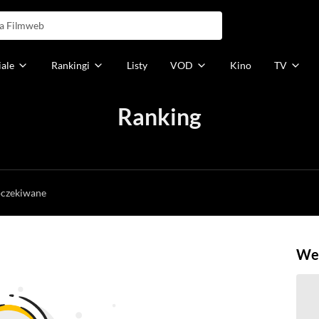
iale
Rankingi
Listy
VOD
Kino
TV
Ranking
h
oczekiwane
Weź