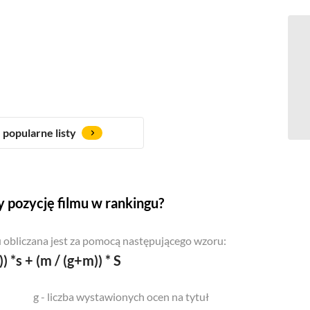
popularne listy
 pozycję filmu w rankingu?
 obliczana jest za pomocą następującego wzoru:
)) *s + (m / (g+m)) * S
g - liczba wystawionych ocen na tytuł