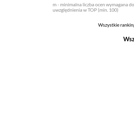
m - minimalna liczba ocen wymagana d
uwzględnienia w TOP (min. 100)
Wszystkie ranking
Wsz
Filmy
Top 500
Polskie
Nowości
Programy
Top 500
Polskie
Ludzie filmu
Aktorów
Aktorek