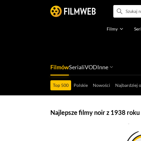
Filmy
Ser
Filmów
Seriali
VOD
Inne
Ludzi filmu
Programów
Ról filmowych
Ról serialowyc
Box Office'ów
Gier wideo
Top 500
Polskie
Nowości
Najbardziej 
Najlepsze filmy noir z 1938 roku