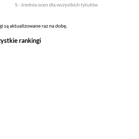
o
S - średnia ocen dla wszystkich tytułów
i są aktualizowane raz na dobę.
ystkie rankingi
Seriale
Top 500
Polskie
Gry wideo
Top 500
Nowości
Kompozytorów
Scenografów