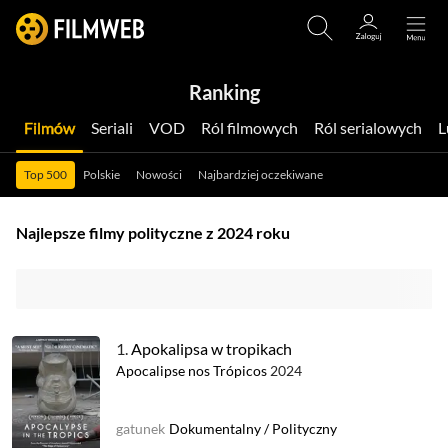
Ranking
Filmów
Seriali
VOD
Ról filmowych
Ról serialowych
Top 500
Polskie
Nowości
Najbardziej oczekiwane
Najlepsze filmy polityczne z 2024 roku
1.
Apokalipsa w tropikach
Apocalipse nos Trópicos
2024
gatunek
Dokumentalny
/
Polityczny