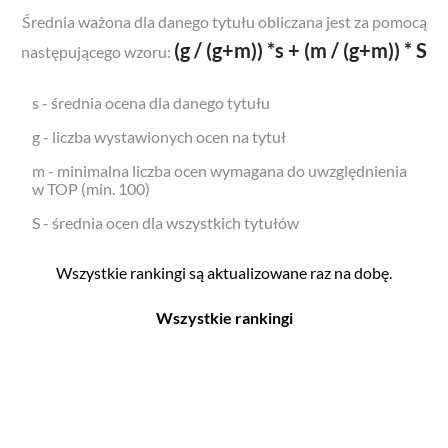
Średnia ważona dla danego tytułu obliczana jest za pomocą
(g / (g+m)) *s + (m / (g+m)) * S
następującego wzoru:
s - średnia ocena dla danego tytułu
g - liczba wystawionych ocen na tytuł
m - minimalna liczba ocen wymagana do uwzględnienia
w TOP (min. 100)
S - średnia ocen dla wszystkich tytułów
Wszystkie rankingi są aktualizowane raz na dobę.
Wszystkie rankingi
Filmy
Seriale
Top 500
Top 500
Polskie
Polskie
Nowości