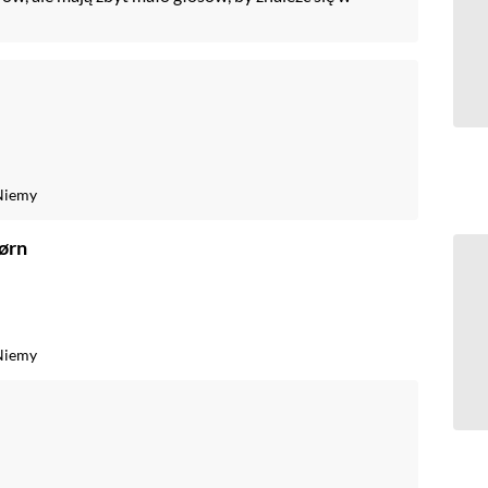
Niemy
børn
Niemy