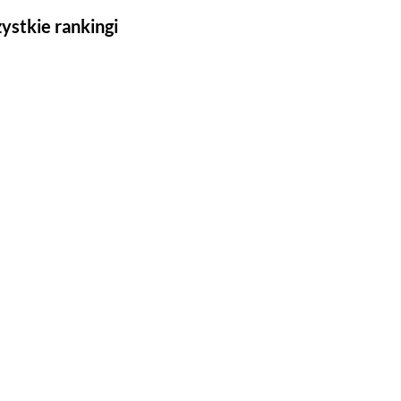
ystkie rankingi
Seriale
Top 500
Polskie
Gry wideo
Top 500
Nowości
Kompozytorów
Scenografów
Montażystów
Kostiumografów
Dźwiękowców
Autorów materiałów do scenariusza