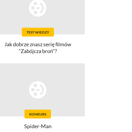
TEST WIEDZY
Jak dobrze znasz serię filmów
"Zabójcza broń"?
KONKURS
Spider-Man