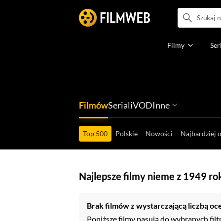
Filmy
Ser
Filmów
Seriali
VOD
Inne
Ludzi filmu
Programów
Ról filmowych
Ról serialowyc
Box Office'ów
Gier wideo
Top 500
Polskie
Nowości
Najbardziej 
Najlepsze filmy nieme z 1949 ro
Brak filmów z wystarczającą liczbą oc
Poniższe filmy pasują do wybranych filt