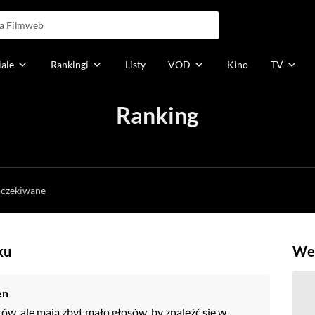
iale
Rankingi
Listy
VOD
Kino
TV
Ranking
h
oczekiwane
ku
Weź
en
rów, ale mają zbyt mało głosów, by znaleźć się w