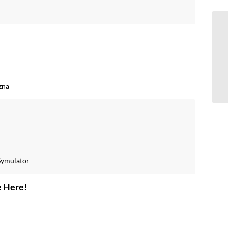
zna
Symulator
e Here!