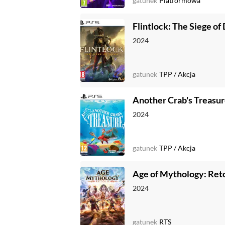
gatunek
Platformowa
Flintlock: The Siege o
2024
gatunek
TPP
/
Akcja
Another Crab's Treasu
2024
gatunek
TPP
/
Akcja
Age of Mythology: Ret
2024
gatunek
RTS