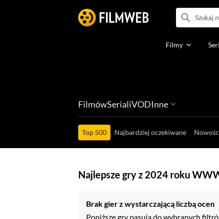
Filmy
Ser
Filmów
Seriali
VOD
Inne
Ludzi filmu
Programów
Ról filmowych
Ról serialowyc
Box Office'ów
Top 500
Najbardziej oczekiwane
Nowośc
Najlepsze gry z 2024 roku WW
Brak gier z wystarczającą liczbą ocen
Poniższe gry pasują do wybranych filtró