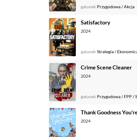
gatunek
Przygodowa
/
Akcja
Satisfactory
2024
gatunek
Strategia
/
Ekonomic
Crime Scene Cleaner
2024
gatunek
Przygodowa
/
FPP
/
Thank Goodness You'r
2024