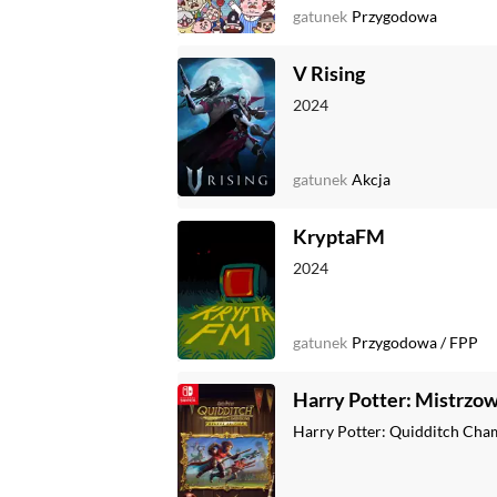
gatunek
Przygodowa
V Rising
2024
gatunek
Akcja
KryptaFM
2024
gatunek
Przygodowa
/
FPP
Harry Potter: Mistrzo
Harry Potter: Quidditch Ch