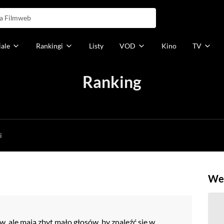
iale
Rankingi
Listy
VOD
Kino
TV
Ranking
h
i
Weź
w, ale mają zbyt mało głosów, by znaleźć się w