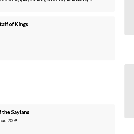
taff of Kings
f the Sayians
shuu
2009