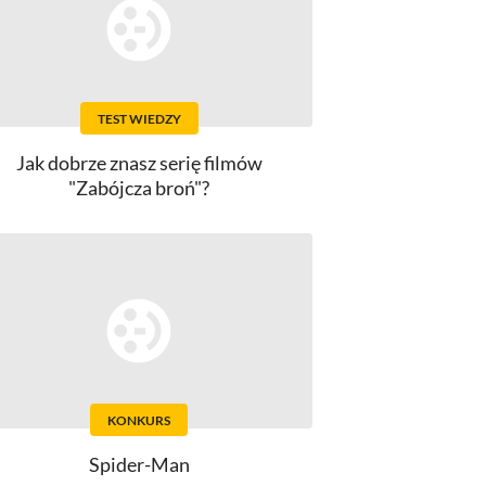
TEST WIEDZY
Jak dobrze znasz serię filmów
"Zabójcza broń"?
KONKURS
Spider-Man