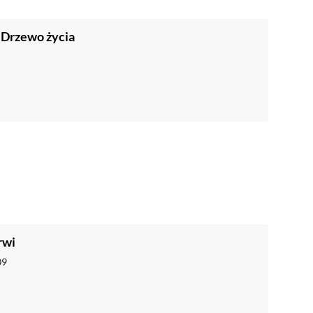
 Drzewo życia
rwi
09