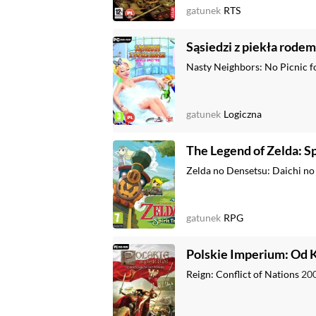
gatunek
RTS
Sąsiedzi z piekła rodem
Nasty Neighbors: No Picnic f
gatunek
Logiczna
The Legend of Zelda: Sp
Zelda no Densetsu: Daichi no
gatunek
RPG
Polskie Imperium: Od 
Reign: Conflict of Nations
20