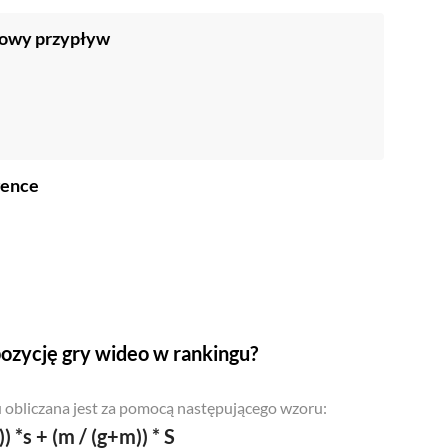
owy przypływ
gence
ozycję gry wideo w rankingu?
 obliczana jest za pomocą następującego wzoru:
)) *s + (m / (g+m)) * S