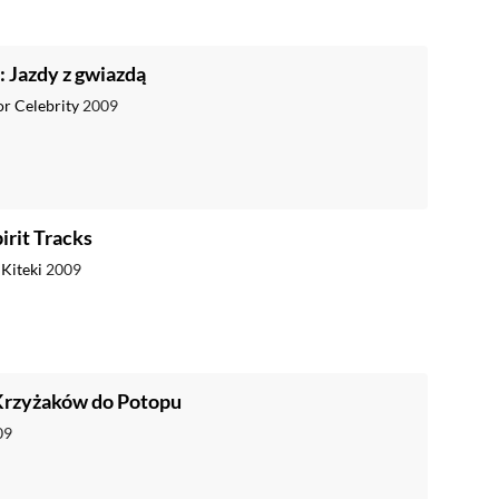
: Jazdy z gwiazdą
or Celebrity
2009
irit Tracks
 Kiteki
2009
Krzyżaków do Potopu
09