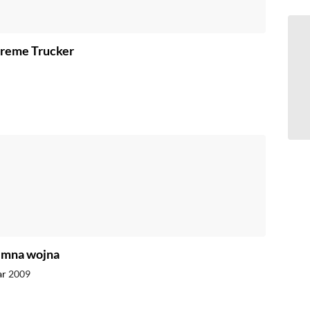
treme Trucker
imna wojna
ar
2009