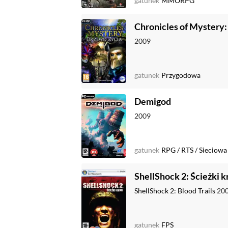
gatunek
MMORPG
Chronicles of Mystery:
2009
gatunek
Przygodowa
Demigod
2009
gatunek
RPG
/
RTS
/
Sieciowa
ShellShock 2: Ścieżki k
ShellShock 2: Blood Trails
20
gatunek
FPS