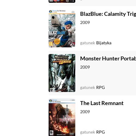
BlazBlue: Calamity Tri
2009
gatunek
Bijatyka
Monster Hunter Portab
2009
gatunek
RPG
The Last Remnant
2009
gatunek
RPG