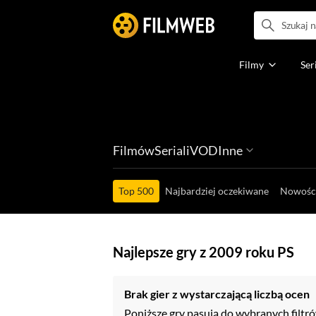
Filmy
Ser
Filmów
Seriali
VOD
Inne
Ludzi filmu
Programów
Ról filmowych
Ról serialowyc
Box Office'ów
Top 500
Najbardziej oczekiwane
Nowośc
Najlepsze gry z 2009 roku PS
Brak gier z wystarczającą liczbą ocen
Poniższe gry pasują do wybranych filtró