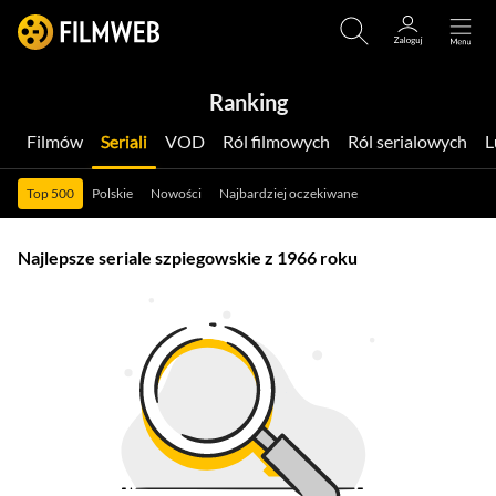
Ranking
Filmów
Seriali
VOD
Ról filmowych
Ról serialowych
Top 500
Polskie
Nowości
Najbardziej oczekiwane
Najlepsze seriale szpiegowskie z 1966 roku