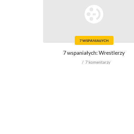
Top 500
Polskie
Ludzie filmu
Aktorów
7 WSPANIAŁYCH
Aktorek
Reżyserów
7 wspaniałych: Wrestlerzy
Scenarzystów
Producentów
7
komentarzy
Autorów zdjęć
Role w filmowych
Męskie
Kobiece
Reżyserów
Scenarzystów
Producentów
Autorów zdjęć
Kompozytorów