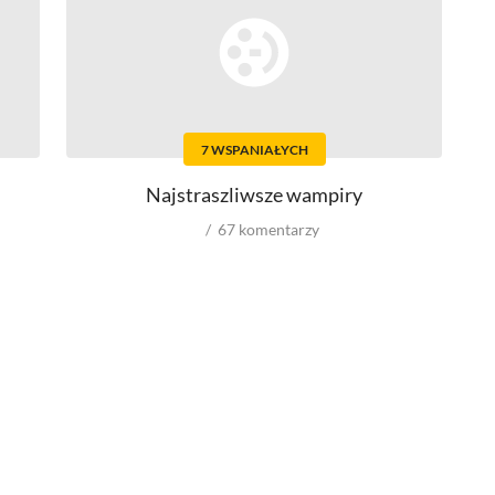
Top 500
Nowości
Kompozytorów
7 WSPANIAŁYCH
Scenografów
Montażystów
Najstraszliwsze wampiry
Kostiumografów
Dźwiękowców
67
komentarzy
Autorów materiałów do scenariusza
Role w serialach
Męskie
Kobiece
Reżyserów
Scenarzystów
Kompozytorów