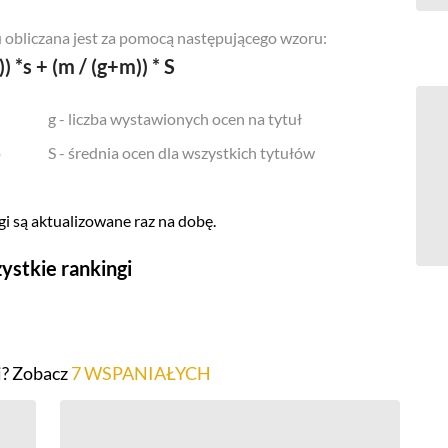
 obliczana jest za pomocą następującego wzoru:
)) *s + (m / (g+m)) * S
g - liczba wystawionych ocen na tytuł
o
S - średnia ocen dla wszystkich tytułów
i są aktualizowane raz na dobę.
ystkie rankingi
Seriale
Top 500
i? Zobacz
7 WSPANIAŁYCH
Polskie
Gry wideo