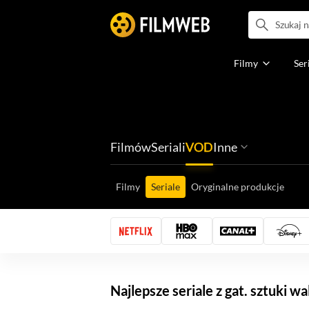
Filmy
Ser
Filmów
Seriali
VOD
Inne
Ludzi filmu
Programów
Ról filmowych
Ról serialowyc
Box Office'ów
Gier wideo
Filmy
Seriale
Oryginalne produkcje
Najlepsze seriale z gat. sztuki w