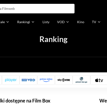
iale
Rankingi
Listy
VOD
Kino
TV
Ranking
h
alki dostępne na Film Box
Weź