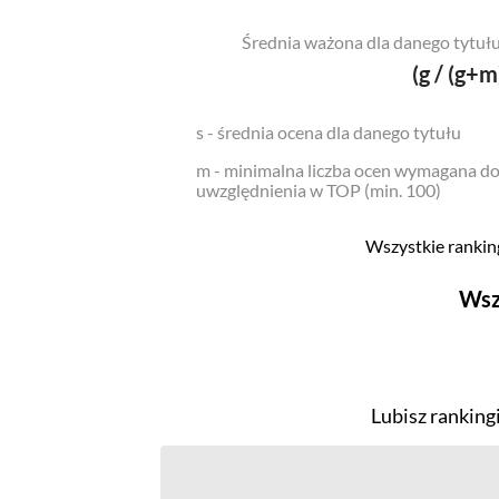
Średnia ważona dla danego tytułu
(g / (g+m
s - średnia ocena dla danego tytułu
m - minimalna liczba ocen wymagana d
uwzględnienia w TOP (min. 100)
Wszystkie ranking
Wsz
Filmy
Top 500
Lubisz ranking
Polskie
Nowości
Programy