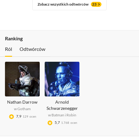
Zobacz wszystkich odtwórców
23
Ranking
Ról
Odtwórców
Nathan Darrow
Arnold
Schwarzenegger
w
Gotham
w
Batman i Robin
7,9
129
ocen
5,7
1.768
ocen