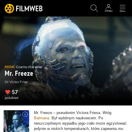
POSTAĆ
Czarny charakter
Mr. Freeze
Dr Victor Fries
57
polubień
Mr. Freeze – pseudonim Victora Friesa. Wróg
Batmana
. Był wybitnym naukowcem. Po
nieszczęśliwym wypadku jego ciało może egzystować
jedynie w niskich temperaturach, które zapewnia mu