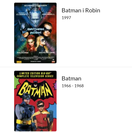
John DiMaggio
Batman i Robin
1997
Keith Szarabajka
Liam O'Brien
Marcin Troński
Matthew Mercer
Maurice LaMarche
Michael Ansara
Mirosław Zbrojewicz
Batman
1966 - 1968
Nathan Darrow
Ogie Banks
Regi Davis
Robert Ashker Kraft
Robert Jarociński