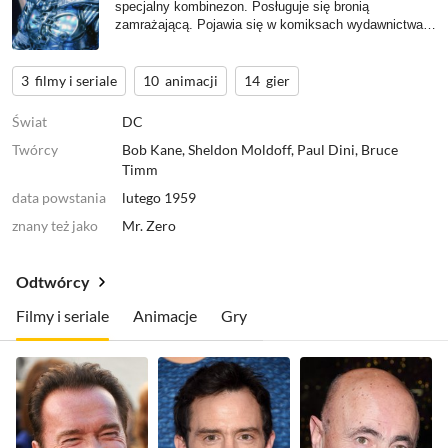
specjalny kombinezon. Posługuje się bronią
zamrażającą. Pojawia się w komiksach wydawnictwa
DC
, ich aktorskich i animowanych adaptacjach (m.in.
serialu "
Batman
" oraz filmie "
Batman i Robin
", gdzie
zagrał go
Arnold Schwarzenegger
) oraz grach wideo.
3
filmy i seriale
10
animacji
14
gier
Świat
DC
Twórcy
Bob Kane
,
Sheldon Moldoff
,
Paul Dini
,
Bruce
Timm
data powstania
lutego 1959
znany też jako
Mr. Zero
odtwórcy
Filmy i seriale
Animacje
Gry