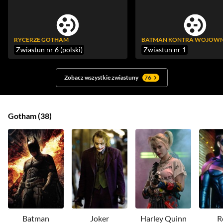
RYCERZE GOTHAM
Zwiastun nr 6 (polski)
Zwiastun nr 1
Zobacz wszystkie zwiastuny
76
Gotham
38
Batman
Joker
Harley Quinn
R