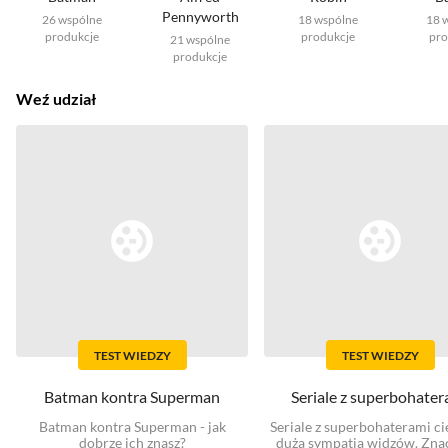
Pennyworth
26
wspólne
18
wspólne
18
produkcje
produkcje
pro
21
wspólne
produkcje
Weź udział
TEST WIEDZY
TEST WIEDZY
Batman kontra Superman
Seriale z superbohater
Batman kontra Superman - jak
Seriale z superbohaterami cie
dobrze ich znasz?
dużą sympatią widzów. Znaci