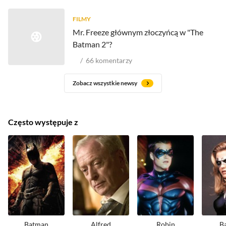
FILMY
Mr. Freeze głównym złoczyńcą w "The
Batman 2"?
66
komentarzy
Zobacz wszystkie newsy
Często występuje z
Batman
Alfred
Robin
Ba