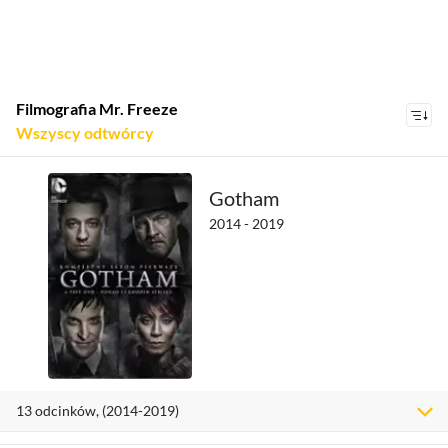
Filmografia Mr. Freeze
wszyscy odtwórcy
wszyscy odtwórcy
Alfred Molina
Gotham
2014 - 2019
Arnold
Schwarzenegger
Dolph Adomian
Donald Chang
Eli Wallach
George Sanders
13 odcinków, (2014-2019)
Jacek Rozenek
Jim Pirri