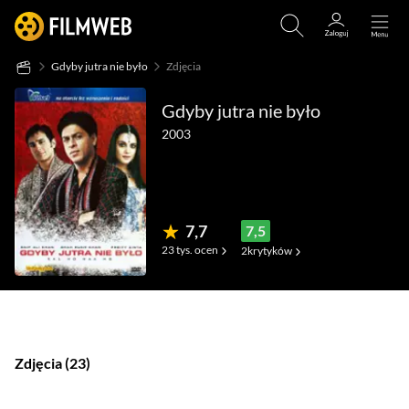
Gdyby jutra nie było
Zdjęcia
Gdyby jutra nie było
2003
7,7
7,5
23 tys.
ocen
2
krytyków
(119)
(2)
(54)
Zdjęcia
23