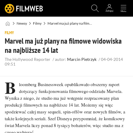
Newsy
Filmy
Marvel ma już plany na filmowe widowiska na najbliższe 14 lat
FILMY
Marvel ma już plany na filmowe widowiska
na najbliższe 14 lat
The Hollywood Reporter
/
autor:
Marcin Pietrzyk
/
04-04-2014
09:51
B
loomberg Businessweek opublikowało obszerny raport
dotyczący funkcjonowania filmowego oddziału Marvela.
Wynika z niego, że studio ma już wstępnie rozpracowany plan
produkcji filmowych na najbliższe 14 lat. Możemy się więc
spodziewać całej masy sequeli, spin-offów oraz nowych filmów, a
także kolejnych seriali. Szef Disneya przypomniał, że komiksowy
świat Marvela liczy ponad 8 tysięcy bohaterów, więc studio ma z
czego wybierać.