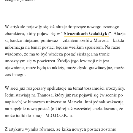
W artykule pojawiły się też aluzje dotyczące nowego czarnego
"
Strażnikach Galaktyki
"
charakteru, który pojawi się w
. Aluzje
są bardzo niejasne, ponieważ – zdaniem szefów Marvela – każda
informacja na temat postaci będzie wielkim spoilerem. Na razie
wiadomo, że ma to być władcza postać siedząca na tronie
unoszącym się w powietrzu. Źródło jego lewitacji nie jest
ujawnione, może będą to rakiety, może dyski grawitacyjne, może
coś innego.
W sieci już rozgorzały spekulacje na temat tożsamości złoczyńcy.
Jedni stawiają na Thanosa, który już raz pojawił się (w scenie po
napisach) w kinowym uniwersum Marvela. Inni jednak wskazują
na zupełnie nową postać (o której już wcześniej spekulowano, że
może trafić do kina) - M.O.D.O.K.-a.
Z artykułu wynika również, że kilka nowych postaci zostanie