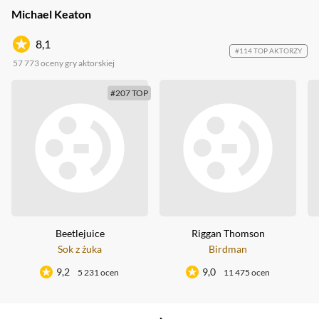
Michael Keaton
8,1
#114 TOP AKTORZY
57 773
oceny gry aktorskiej
#207 TOP
Beetlejuice
Riggan Thomson
Sok z żuka
Birdman
9,2
9,0
5 231 ocen
11 475 ocen