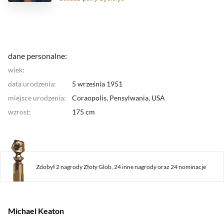
był rok 1988. Wystąpił wtedy w dwóch filmach "
Clean
and Sober
" i "
Sok z żuka
". Za rolę w pierwszym z
wymienionych obrazów został uznany przez
Narodowe Stowarzyszenie Krytyków Filmowych za
najlepszego aktora roku. Drugi film rozpoczął
współpracę Keatona z reżyserem
Timem Burtonem
,
dane personalne:
który obsadził go w tytułowej roli w "
Batmanie
". Obraz
wiek:
był ogromnym sukcesem w Stanach Zjednoczonych,
gdzie wywołał "batmanię".
Zachęcony powodzeniem
data urodzenia:
5 września 1951
zdecydował się na wystąpienie w kontynuacji przygód
miejsce urodzenia:
mrocznego rycerza "
Coraopolis, Pensylwania,
Powrót Batmana
USA
". Niestety, od
tamtej pory nie udało mu się powtórzyć takiego
wzrost:
175 cm
sukcesu. Kolejne filmy z udziałem Keatona, mimo iż
nie były klapami, nie przyniosły mu również bardzo
dobrych recenzji.
Zdobył 2 nagrody Złoty Glob,
24 inne nagrody
oraz
24 nominacje
Michael Keaton