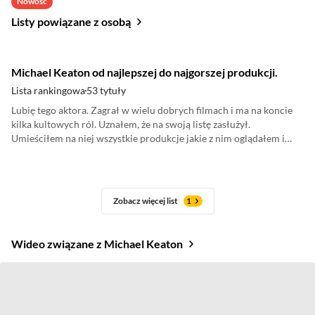
Nowość
Listy powiązane z osobą
Michael Keaton od najlepszej do najgorszej produkcji.
Lista rankingowa
53 tytuły
Lubię tego aktora. Zagrał w wielu dobrych filmach i ma na koncie
kilka kultowych ról. Uznałem, że na swoją listę zasłużył.
Umieściłem na niej wszystkie produkcje jakie z nim oglądałem i
ułożyłem ją tak jak zwykle. Oczywiście jest to mój subiektywny
wybór.
Zobacz więcej list
1
Wideo związane z Michael Keaton