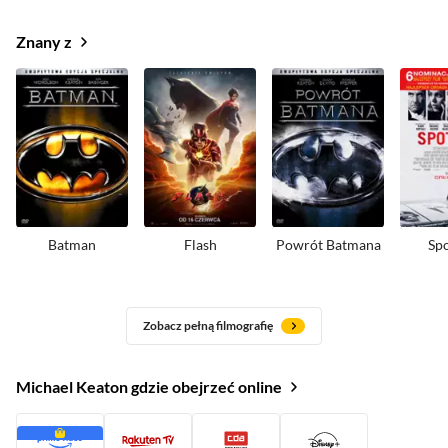
Znany z
Batman
Flash
Powrót Batmana
Spo
Zobacz pełną filmografię
Michael Keaton gdzie obejrzeć online