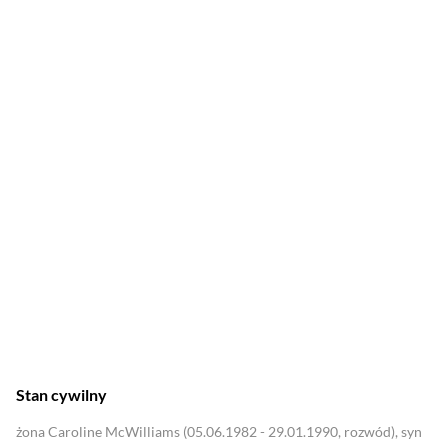
2016
McImperium
2024
Beetlejuice Beetlejuice
Stan cywilny
żona Caroline McWilliams (05.06.1982 - 29.01.1990, rozwód), syn