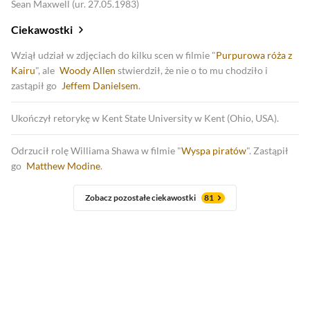
Sean Maxwell (ur. 27.05.1983)
Ciekawostki
Wziął udział w zdjęciach do kilku scen w filmie "
Purpurowa róża z
Kairu
", ale
Woody Allen
stwierdził, że nie o to mu chodziło i
zastąpił go
Jeffem Danielsem
.
Ukończył retorykę w Kent State University w Kent (Ohio, USA).
Odrzucił rolę Williama Shawa w filmie "
Wyspa piratów
". Zastąpił
go
Matthew Modine
.
Zobacz pozostałe ciekawostki
81