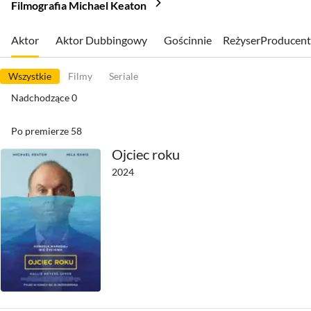
Filmografia Michael Keaton
Aktor
Aktor Dubbingowy
Gościnnie
Reżyser
Producent
Wszystkie
Filmy
Seriale
Nadchodzące
0
Po premierze
58
Ojciec roku
2024