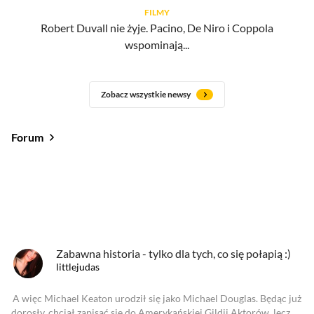
FILMY
Robert Duvall nie żyje. Pacino, De Niro i Coppola
wspominają...
Zobacz wszystkie newsy
Forum
Od najlepszych
Od najnowszych
Od najlepszych
Zabawna historia - tylko dla tych, co się połapią :)
littlejudas
A więc Michael Keaton urodził się jako Michael Douglas. Będąc już
dorosły, chciał zapisać sie do Amerykańskiej Gildii Aktorów, lecz