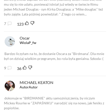
mu się to nie udało, ponieważ istniał już wtedy w świecie filmu
jeden Michael Douglas - syn Kirka Douglasa; a "Mike douglas'' też
było zajęte. Lata później powiedział: " Z tego co wiem...
7
123
Oscar
WiolaP_fw
Bardzo liczyłam na to, że dostanie Oscara za "Birdmana". Dla mnie
był on dzisiaj wielkim przegranym, bo rola była genialna. Szkoda :(
9
36
MICHAEL KEATON
AutorAutor
dokonuje w "BIRDMANIE" aktu samozniszczenia, by niczym
Mickey Rourke w "ZAPAŚNIKU" narodzić się na nowo, jak feniks z
popiołów.