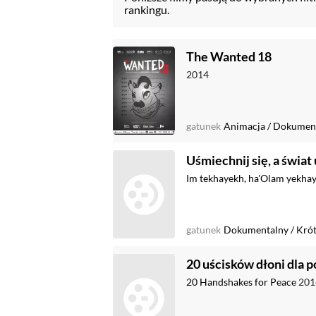
rankingu.
The Wanted 18
2014
gatunek
Animacja
/
Dokumen
Uśmiechnij się, a świat
Im tekhayekh, ha'Olam yekha
gatunek
Dokumentalny
/
Kró
20 uścisków dłoni dla p
20 Handshakes for Peace
201