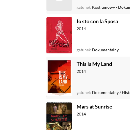
gatunek
Kostiumowy
/
Dokum
Io sto con la Sposa
2014
gatunek
Dokumentalny
This Is My Land
2014
gatunek
Dokumentalny
/
Hist
Mars at Sunrise
2014