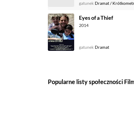
gatunek
Dramat
/
Krótkomet
Eyes of a Thief
2014
gatunek
Dramat
Popularne listy społeczności Fi