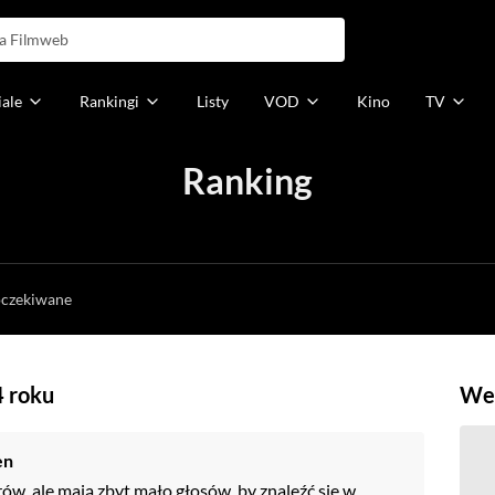
iale
Rankingi
Listy
VOD
Kino
TV
Ranking
h
oczekiwane
4 roku
Weź
en
rów, ale mają zbyt mało głosów, by znaleźć się w