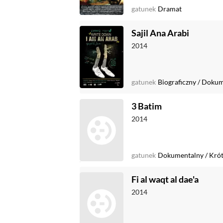
gatunek
Dramat
Sajil Ana Arabi
2014
gatunek
Biograficzny
/
Dokum
3 Batim
2014
gatunek
Dokumentalny
/
Kró
Fi al waqt al dae'a
2014