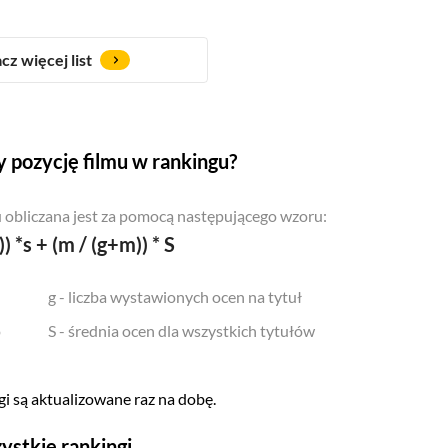
cz więcej list
 pozycję filmu w rankingu?
 obliczana jest za pomocą następującego wzoru:
)) *s + (m / (g+m)) * S
g - liczba wystawionych ocen na tytuł
o
S - średnia ocen dla wszystkich tytułów
i są aktualizowane raz na dobę.
ystkie rankingi