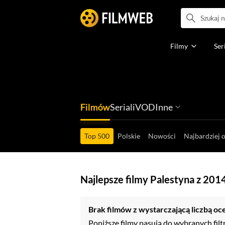
Filmy
Ser
Filmów
Seriali
VOD
Inne
Ludzi filmu
Programów
Ról filmowych
Ról serialowyc
Box Office'ów
Gier wideo
Top 500
Polskie
Nowości
Najbardziej 
Najlepsze filmy Palestyna z 201
Brak filmów z wystarczającą liczbą oc
Poniższe filmy pasują do wybranych filt