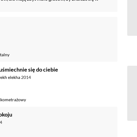
talny
 uśmiechnie się do ciebie
yekh elekha
2014
tkometrażowy
okoju
4