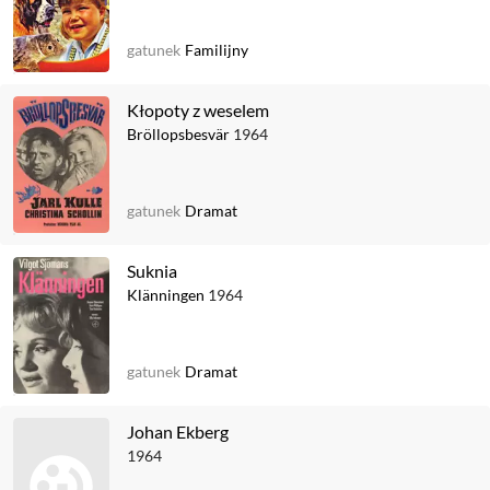
gatunek
Familijny
Kłopoty z weselem
Bröllopsbesvär
1964
gatunek
Dramat
Suknia
Klänningen
1964
gatunek
Dramat
Johan Ekberg
1964