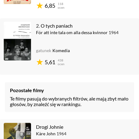
118
6,85
ocen
2.
O tych paniach
För att inte tala om alla dessa kvinnor
1964
gatunek
Komedia
438
5,61
ocen
Pozostałe filmy
Te filmy pasują do wybranych filtrów, ale mają zbyt mało
głosów, by znaleźć się w rankingu.
Drogi Johnie
Käre John
1964