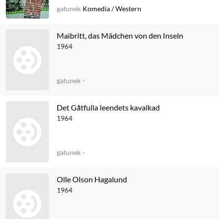
gatunek
Komedia
/
Western
Maibritt, das Mädchen von den Inseln
1964
gatunek
-
Det Gåtfulla leendets kavalkad
1964
gatunek
-
Olle Olson Hagalund
1964