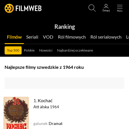
Ranking
Filmów
Seriali
VOD
Ról filmowych
Ról serialowych
Top 500
Polskie
Nowości
Najbardziej oczekiwane
Najlepsze filmy szwedzkie z 1964 roku
1.
Kochać
Att älska
1964
gatunek
Dramat