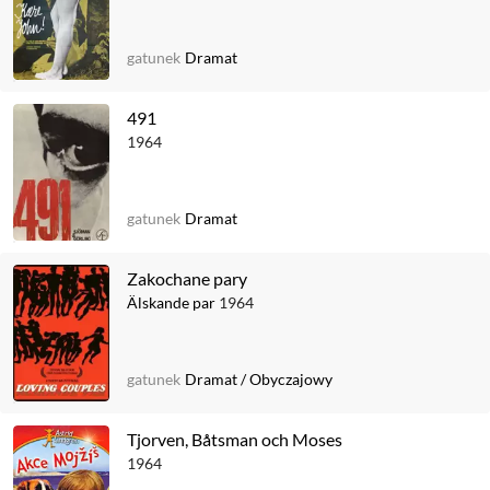
gatunek
Dramat
491
1964
gatunek
Dramat
Zakochane pary
Älskande par
1964
gatunek
Dramat
/
Obyczajowy
Tjorven, Båtsman och Moses
1964