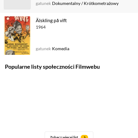
gatunek
Dokumentalny
/
Krótkometrażowy
Älskling på vift
1964
gatunek
Komedia
Popularne listy społeczności Filmwebu
Zobacz więcej list