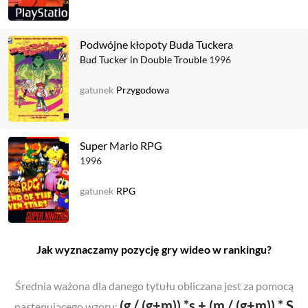
Podwójne kłopoty Buda Tuckera
Bud Tucker in Double Trouble
1996
gatunek
Przygodowa
Super Mario RPG
1996
gatunek
RPG
Jak wyznaczamy pozycję gry wideo w rankingu?
Średnia ważona dla danego tytułu obliczana jest za pomocą
(g / (g+m)) *s + (m / (g+m)) * S
następującego wzoru: