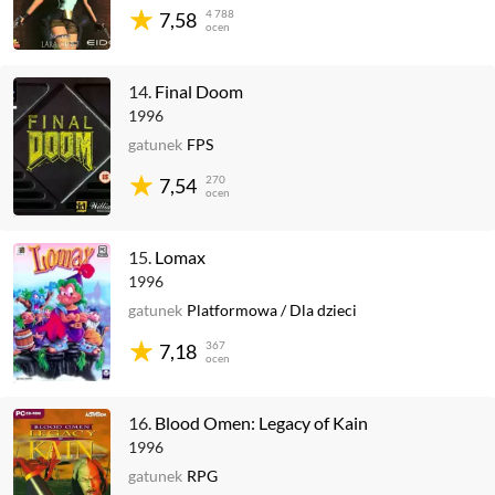
4 788
7,58
ocen
14.
Final Doom
1996
gatunek
FPS
270
7,54
ocen
15.
Lomax
1996
gatunek
Platformowa
/
Dla dzieci
367
7,18
ocen
16.
Blood Omen: Legacy of Kain
1996
gatunek
RPG