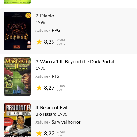
2.
Diablo
1996
gatunek
RPG
9 983
8,29
oceny
3.
Warcraft II: Beyond the Dark Portal
1996
gatunek
RTS
1 165
8,27
ocen
4.
Resident Evil
Bio Hazard
1996
gatunek
Survival horror
2 720
8,22
ocen