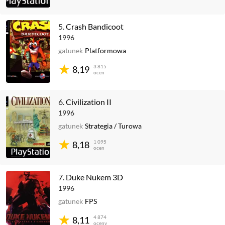
5.
Crash Bandicoot
1996
gatunek
Platformowa
3 815
8,19
ocen
6.
Civilization II
1996
gatunek
Strategia
/
Turowa
1 095
8,18
ocen
7.
Duke Nukem 3D
1996
gatunek
FPS
4 874
8,11
oceny