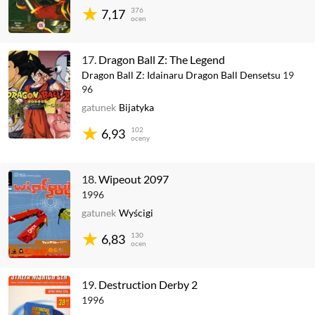
376
7,17
ocen
17.
Dragon Ball Z: The Legend
Dragon Ball Z: Idainaru Dragon Ball Densetsu
19
96
gatunek
Bijatyka
102
6,93
oceny
18.
Wipeout 2097
1996
gatunek
Wyścigi
130
6,83
ocen
19.
Destruction Derby 2
1996