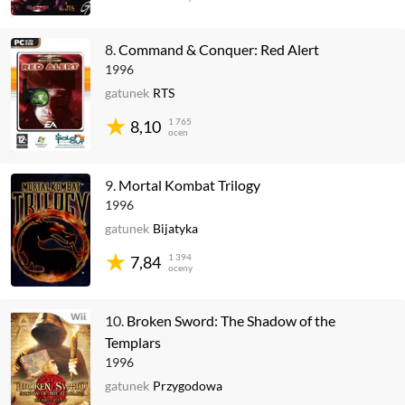
8.
Command & Conquer: Red Alert
1996
gatunek
RTS
1 765
8,10
ocen
9.
Mortal Kombat Trilogy
1996
gatunek
Bijatyka
1 394
7,84
oceny
10.
Broken Sword: The Shadow of the
Templars
1996
gatunek
Przygodowa