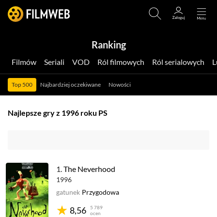
Ranking
Filmów
Seriali
VOD
Ról filmowych
Ról serialowych
Top 500
Najbardziej oczekiwane
Nowości
Najlepsze gry z 1996 roku PS
1.
The Neverhood
1996
gatunek
Przygodowa
5 789
8,56
ocen