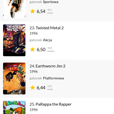
gatunek
Sportowa
321
6,54
ocen
23.
Twisted Metal 2
1996
gatunek
Akcja
104
6,50
oceny
24.
Earthworm Jim 2
1996
gatunek
Platformowa
125
6,44
ocen
25.
PaRappa the Rapper
1996