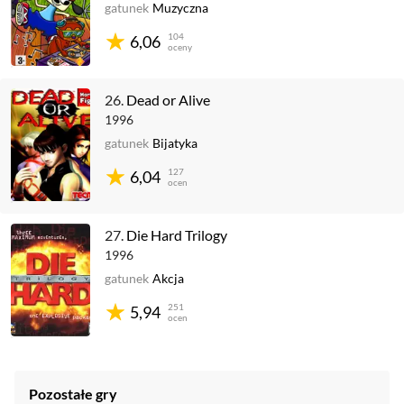
gatunek
Muzyczna
104
6,06
oceny
26.
Dead or Alive
1996
gatunek
Bijatyka
127
6,04
ocen
27.
Die Hard Trilogy
1996
gatunek
Akcja
251
5,94
ocen
Pozostałe gry