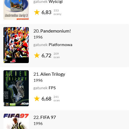
gatunek
Wyścigi
333
6,83
oceny
20.
Pandemonium!
1996
gatunek
Platformowa
209
6,72
ocen
21.
Alien Trilogy
1996
gatunek
FPS
241
6,68
ocen
22.
FIFA 97
1996