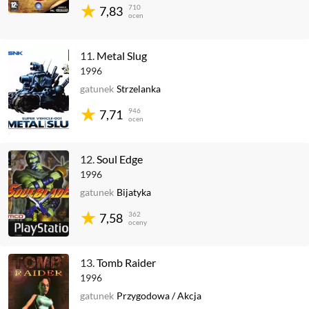
710
7,83
ocen
11.
Metal Slug
1996
gatunek
Strzelanka
946
7,71
ocen
12.
Soul Edge
1996
gatunek
Bijatyka
362
7,58
oceny
13.
Tomb Raider
1996
gatunek
Przygodowa
/
Akcja