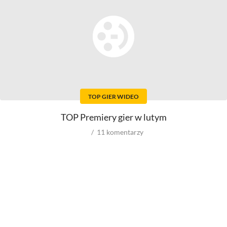
Top 500
Top 500
Polskie
Nowości
Ludzie filmu
Aktorów
Scenografów
Aktorek
Montażystów
Reżyserów
Kostiumografów
Scenarzystów
Dźwiękowców
TOP GIER WIDEO
Producentów
Autorów materiałów do
scenariusza
Autorów zdjęć
TOP Premiery gier w lutym
Kompozytorów
11
komentarzy
Role w filmowych
Role w serialach
Męskie
Męskie
Kobiece
Kobiece
Reżyserów
Reżyserów
Scenarzystów
Scenarzystów
Producentów
Kompozytorów
Autorów zdjęć
Kompozytorów