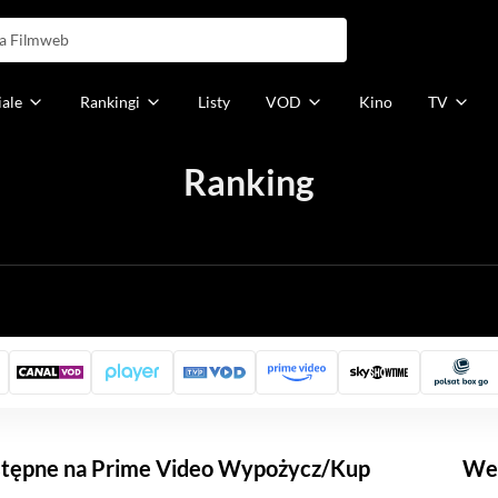
iale
Rankingi
Listy
VOD
Kino
TV
Ranking
h
ostępne na Prime Video Wypożycz/Kup
Weź