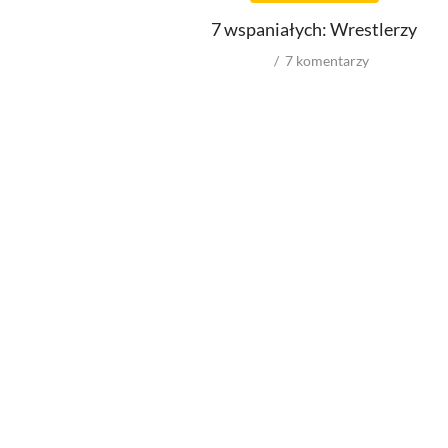
Reżyserów
7 wspaniałych: Wrestlerzy
Scenarzystów
Producentów
7
komentarzy
Autorów zdjęć
Role w filmowych
Męskie
Kobiece
Reżyserów
Scenarzystów
Producentów
Autorów zdjęć
Kompozytorów
Box Office
wyniki ze świata
wyniki z USA
VOD