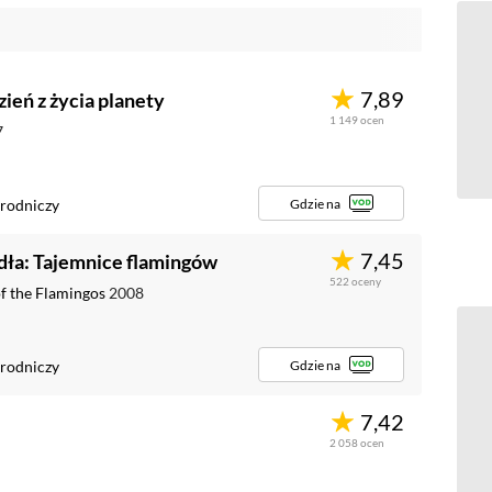
7,89
ień z życia planety
1 149
ocen
7
Gdzie na
rodniczy
7,45
ła: Tajemnice flamingów
522
oceny
f the Flamingos
2008
Gdzie na
rodniczy
7,42
2 058
ocen