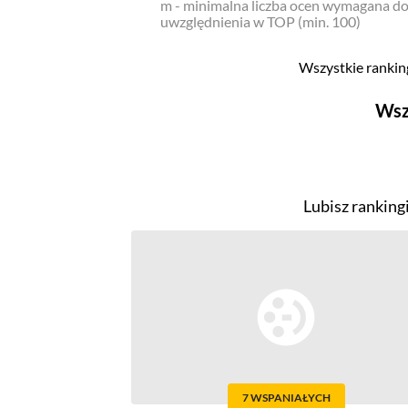
m - minimalna liczba ocen wymagana d
uwzględnienia w TOP (min. 100)
Wszystkie ranking
Wsz
Filmy
Top 500
Lubisz ranking
Polskie
Nowości
Programy
Top 500
Polskie
Ludzie filmu
Aktorów
7 WSPANIAŁYCH
Aktorek