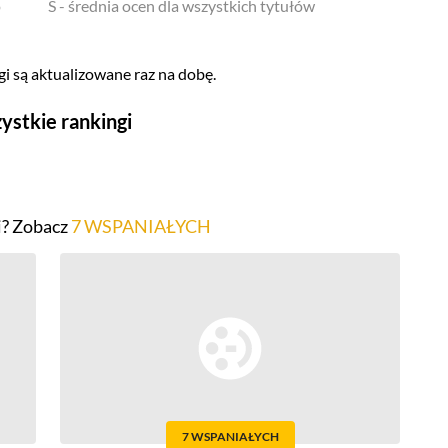
o
S - średnia ocen dla wszystkich tytułów
i są aktualizowane raz na dobę.
ystkie rankingi
Seriale
Top 500
i? Zobacz
7 WSPANIAŁYCH
Polskie
Gry wideo
Top 500
Nowości
Kompozytorów
7 WSPANIAŁYCH
Scenografów