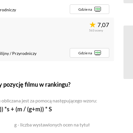
Gdzie na
rodniczy
7,07
563
oceny
Gdzie na
lijny
/
Przyrodniczy
 pozycję filmu w rankingu?
 obliczana jest za pomocą następującego wzoru:
)) *s + (m / (g+m)) * S
g - liczba wystawionych ocen na tytuł