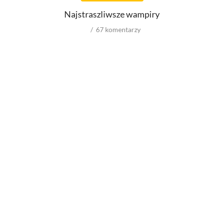
Montażystów
Najstraszliwsze wampiry
Kostiumografów
Dźwiękowców
67
komentarzy
Autorów materiałów do scenariusza
Role w serialach
Męskie
Kobiece
Reżyserów
Scenarzystów
Kompozytorów
wyniki spoza USA
budżety