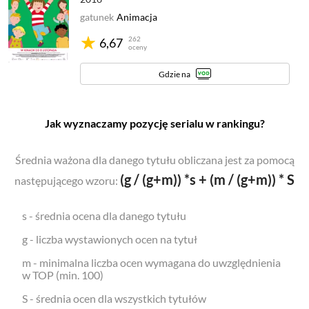
gatunek
Animacja
262
6,67
oceny
Gdzie na
Jak wyznaczamy pozycję serialu w rankingu?
Średnia ważona dla danego tytułu obliczana jest za pomocą
(g / (g+m)) *s + (m / (g+m)) * S
następującego wzoru:
s - średnia ocena dla danego tytułu
g - liczba wystawionych ocen na tytuł
m - minimalna liczba ocen wymagana do uwzględnienia
w TOP (min. 100)
S - średnia ocen dla wszystkich tytułów