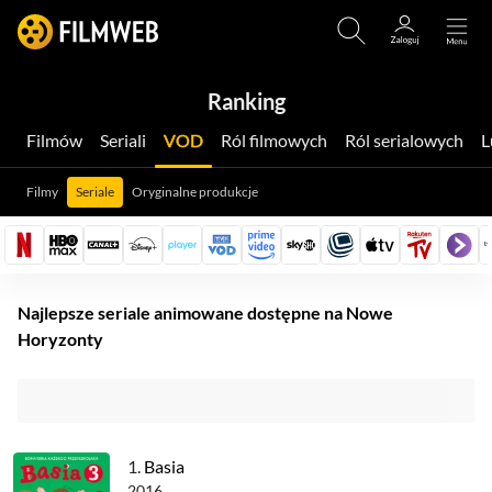
Ranking
Filmów
Seriali
VOD
Ról filmowych
Ról serialowych
Filmy
Seriale
Oryginalne produkcje
Najlepsze seriale animowane dostępne na Nowe
Horyzonty
1.
Basia
2016