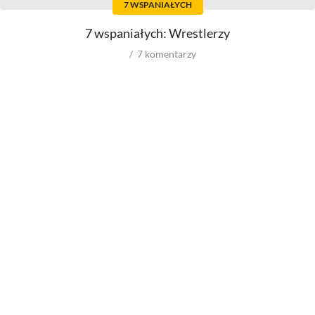
7 WSPANIAŁYCH
Producentów
Autorów materiałów do
scenariusza
Autorów zdjęć
7 wspaniałych: Wrestlerzy
Kompozytorów
7
komentarzy
Role w filmowych
Role w serialach
Męskie
Męskie
Kobiece
Kobiece
Reżyserów
Reżyserów
Scenarzystów
Scenarzystów
Producentów
Kompozytorów
Autorów zdjęć
Kompozytorów
Box Office
wyniki ze świata
wyniki spoza USA
wyniki z USA
budżety
VOD
Filmy i seriale Netflix
Filmy i seriale Prime Video