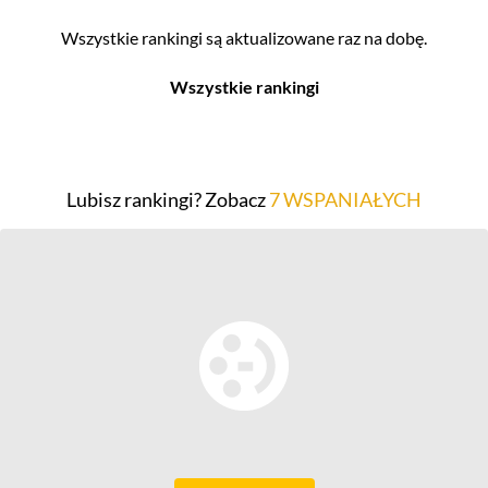
Wszystkie rankingi są aktualizowane raz na dobę.
Wszystkie rankingi
Filmy
Seriale
Top 500
Top 500
Lubisz rankingi? Zobacz
7 WSPANIAŁYCH
Polskie
Polskie
Nowości
Programy
Gry wideo
Top 500
Top 500
Polskie
Nowości
Ludzie filmu
Aktorów
Scenografów
Aktorek
Montażystów
Reżyserów
Kostiumografów
Scenarzystów
Dźwiękowców