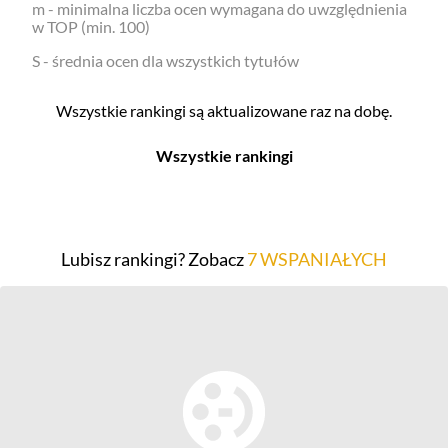
m - minimalna liczba ocen wymagana do uwzględnienia
w TOP (min. 100)
S - średnia ocen dla wszystkich tytułów
Wszystkie rankingi są aktualizowane raz na dobę.
Wszystkie rankingi
Filmy
Seriale
Top 500
Top 500
Lubisz rankingi? Zobacz
7 WSPANIAŁYCH
Polskie
Polskie
Nowości
Programy
Gry wideo
Top 500
Top 500
Polskie
Nowości
Ludzie filmu