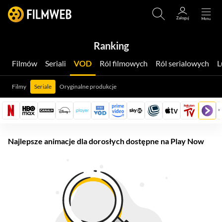
Ranking
Filmów
Seriali
VOD
Ról filmowych
Ról serialowych
Filmy
Seriale
Oryginalne produkcje
Najlepsze animacje dla dorosłych dostępne na Play Now