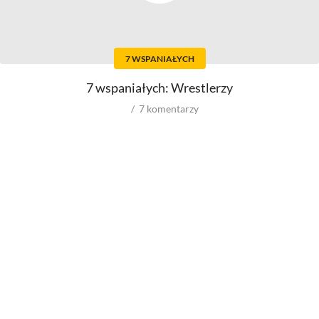
Aktorów
Scenografów
Aktorek
Montażystów
Reżyserów
Kostiumografów
Scenarzystów
Dźwiękowców
7 WSPANIAŁYCH
Producentów
Autorów materiałów do
scenariusza
Autorów zdjęć
7 wspaniałych: Wrestlerzy
Kompozytorów
7
komentarzy
Role w filmowych
Role w serialach
Męskie
Męskie
Kobiece
Kobiece
Reżyserów
Reżyserów
Scenarzystów
Scenarzystów
Producentów
Kompozytorów
Autorów zdjęć
Kompozytorów
Box Office
wyniki ze świata
wyniki spoza USA
wyniki z USA
budżety