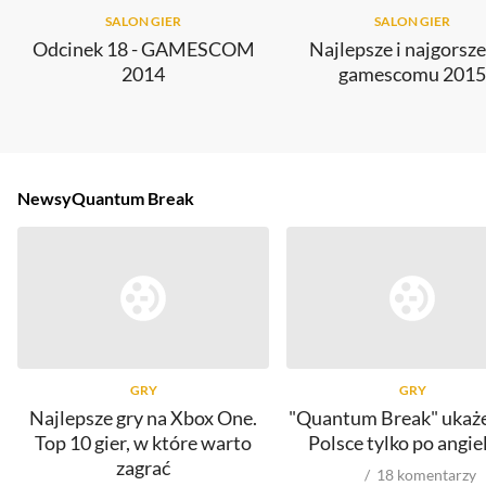
SALON GIER
SALON GIER
Odcinek 18 - GAMESCOM
Najlepsze i najgorsze
2014
gamescomu 2015
Newsy
Quantum Break
GRY
GRY
Najlepsze gry na Xbox One.
"Quantum Break" ukaże
Top 10 gier, w które warto
Polsce tylko po angie
zagrać
18
komentarzy