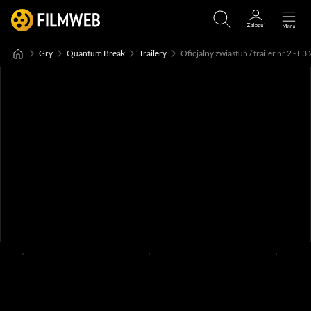
Gry
Quantum Break
Trailery
Oficjalny zwiastun / trailer nr 2 - E3