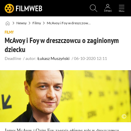
Newsy
Filmy
McAvoy i Foy w dreszczowcu o zaginionym dziecku
FILMY
McAvoy i Foy w dreszczowcu o zaginionym
dziecku
Deadline
/
autor:
Łukasz Muszyński
/
06-10-2020 12:11
James McAvoy
i
Claire Foy
zagrają główne role w dreszczowcu