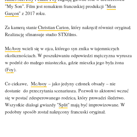
"My Son". Film jest remakiem francuskiej produkcji "
Mon
Garçon
" z 2017 roku.
Za kamerą stanie
Christian Carion
, który nakręcił również oryginał.
Realizację sfinansuje studio STXfilms.
McAvoy
wcieli się w ojca, którego syn znika w tajemniczych
okolicznościach. W poszukiwaniu odpowiedzi mężczyzna wyrusza
w podróż do małego miasteczka, gdzie mieszka jego była żona
(
Foy
).
Co ciekawe,
McAvoy
– jako jedyny członek obsady – nie
dostanie do przeczytania scenariusza. Pozwoli to aktorowi wczuć
się w postać zdesperowanego rodzica, który prowadzi śledztwo.
Wszystkie dialogi gwiazdy "
Split
" mają być improwizowane. W
podobny sposób został nakręcony francuski oryginał.