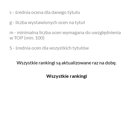
s - średnia ocena dla danego tytułu
g - liczba wystawionych ocen na tytuł
m - minimalna liczba ocen wymagana do uwzględnienia
w TOP (min. 100)
S - średnia ocen dla wszystkich tytułów
Wszystkie rankingi są aktualizowane raz na dobę.
Wszystkie rankingi
Filmy
Seriale
Top 500
Top 500
Polskie
Polskie
Nowości
Programy
Gry wideo