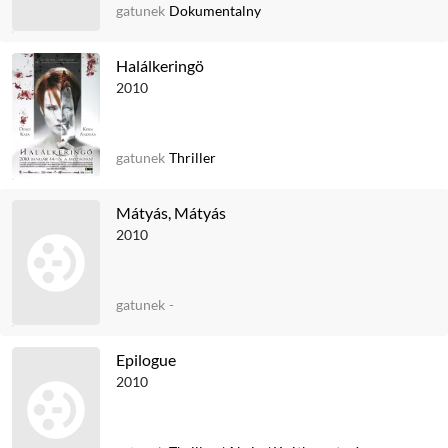
gatunek
Dokumentalny
Halálkeringö
2010
gatunek
Thriller
Mátyás, Mátyás
2010
gatunek
-
Epilogue
2010