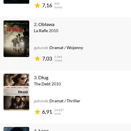
452
7,16
oceny
2.
Obława
La Rafle
2010
gatunek
Dramat
/
Wojenny
5 344
7,03
oceny
3.
Dług
The Debt
2010
gatunek
Dramat
/
Thriller
24 837
6,91
ocen
4.
Łono