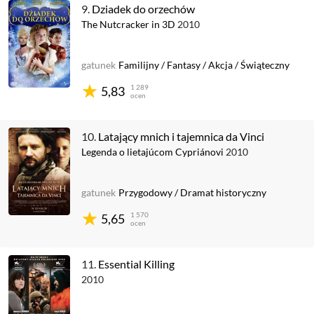
9.
Dziadek do orzechów
The Nutcracker in 3D
2010
gatunek
Familijny
/
Fantasy
/
Akcja
/
Świąteczny
1 289
5,83
ocen
10.
Latający mnich i tajemnica da Vinci
Legenda o lietajúcom Cypriánovi
2010
gatunek
Przygodowy
/
Dramat historyczny
1 570
5,65
ocen
11.
Essential Killing
2010