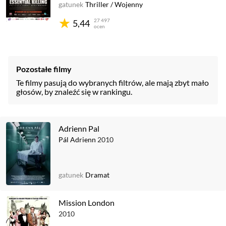
gatunek
Thriller
/
Wojenny
27 497
5,44
ocen
Pozostałe filmy
Te filmy pasują do wybranych filtrów, ale mają zbyt mało
głosów, by znaleźć się w rankingu.
Adrienn Pal
Pál Adrienn
2010
gatunek
Dramat
Mission London
2010