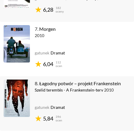
182
6,28
oceny
7.
Morgen
2010
gatunek
Dramat
112
6,04
ocen
8.
Łagodny potwór – projekt Frankenstein
Szelíd teremtés - A Frankenstein-terv
2010
gatunek
Dramat
396
5,84
ocen