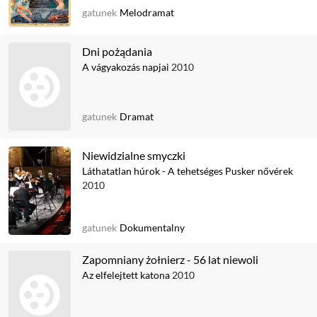
gatunek
Melodramat
Dni pożądania
A vágyakozás napjai
2010
gatunek
Dramat
Niewidzialne smyczki
Láthatatlan húrok - A tehetséges Pusker nővérek
2010
gatunek
Dokumentalny
Zapomniany żołnierz - 56 lat niewoli
Az elfelejtett katona
2010