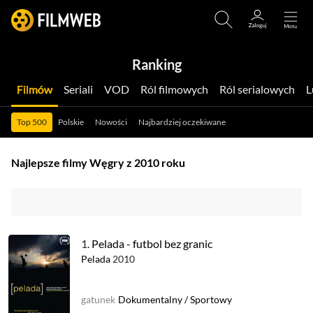
Ranking
Filmów
Seriali
VOD
Ról filmowych
Ról serialowych
Top 500
Polskie
Nowości
Najbardziej oczekiwane
Najlepsze filmy Węgry z 2010 roku
1.
Pelada - futbol bez granic
Pelada
2010
gatunek
Dokumentalny
/
Sportowy