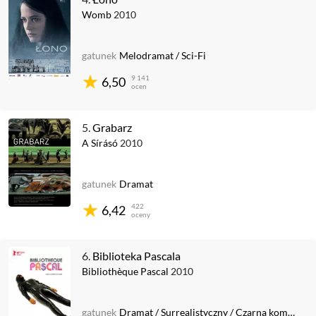
Womb
2010
gatunek
Melodramat
/
Sci-Fi
9 141
6,50
ocen
5.
Grabarz
A Sírásó
2010
gatunek
Dramat
422
6,42
oceny
6.
Biblioteka Pascala
Bibliothèque Pascal
2010
gatunek
Dramat
/
Surrealistyczny
/
Czarna komedia