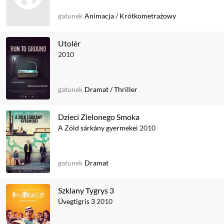
gatunek
Animacja
/
Krótkometrażowy
Utolér
2010
gatunek
Dramat
/
Thriller
Dzieci Zielonego Smoka
A Zöld sárkány gyermekei
2010
gatunek
Dramat
Szklany Tygrys 3
Üvegtigris 3
2010