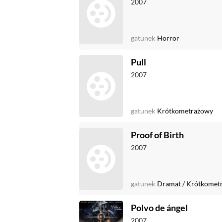
2007
gatunek
Horror
Pull
2007
gatunek
Krótkometrażowy
Proof of Birth
2007
gatunek
Dramat
/
Krótkomet
Polvo de ángel
2007