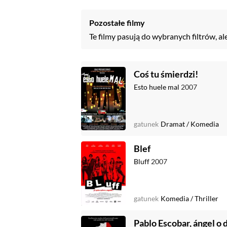
Pozostałe filmy
Te filmy pasują do wybranych filtrów, al
Coś tu śmierdzi!
Esto huele mal
2007
gatunek
Dramat
/
Komedia
Blef
Bluff
2007
gatunek
Komedia
/
Thriller
Pablo Escobar, ángel o