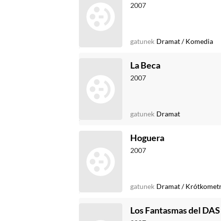
2007
gatunek
Dramat
/
Komedia
La Beca
2007
gatunek
Dramat
Hoguera
2007
gatunek
Dramat
/
Krótkomet
Los Fantasmas del DAS