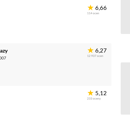
6,66
114
ocen
6,27
razy
12 937
ocen
007
5,12
233
oceny