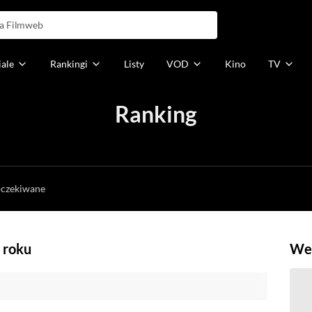
iale
Rankingi
Listy
VOD
Kino
TV
Ranking
h
oczekiwane
 roku
Weź