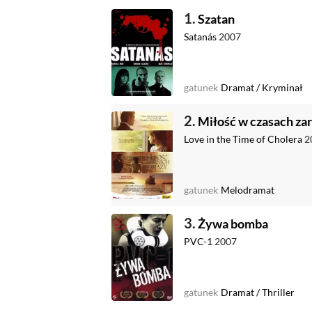
1.
Szatan
Satanás
2007
gatunek
Dramat
/
Kryminał
2.
Miłość w czasach za
Love in the Time of Cholera
2
gatunek
Melodramat
3.
Żywa bomba
PVC-1
2007
gatunek
Dramat
/
Thriller