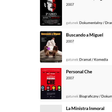
2007
gatunek
Dokumentalny
/
Dra
Buscando a Miguel
2007
gatunek
Dramat
/
Komedia
Personal Che
2007
gatunek
Biograficzny
/
Dokum
La Ministra Inmoral