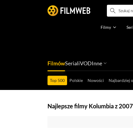
Filmy
Ser
Filmów
Seriali
VOD
Inne
Ludzi filmu
Programów
Ról filmowych
Ról serialowyc
Box Office'ów
Gier wideo
Top 500
Polskie
Nowości
Najbardziej 
Najlepsze filmy Kolumbia z 2007