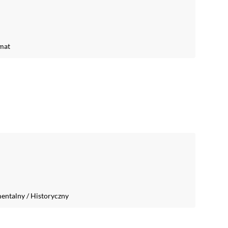
mat
entalny
/
Historyczny