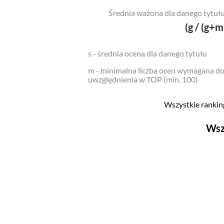
Średnia ważona dla danego tytułu
(g / (g+m
s - średnia ocena dla danego tytułu
m - minimalna liczba ocen wymagana d
uwzględnienia w TOP (min. 100)
Wszystkie ranking
Wsz
Filmy
Top 500
Polskie
Nowości
Programy