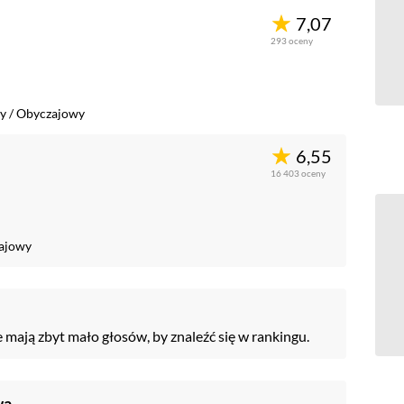
7,07
293
oceny
y
/
Obyczajowy
6,55
16 403
oceny
ajowy
e mają zbyt mało głosów, by znaleźć się w rankingu.
wa