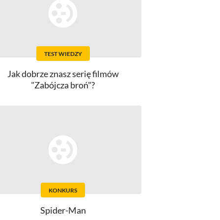
TEST WIEDZY
Jak dobrze znasz serię filmów
"Zabójcza broń"?
KONKURS
Spider-Man