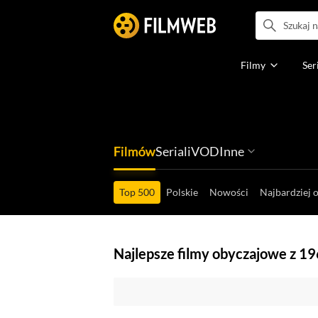
Filmy
Ser
Filmów
Seriali
VOD
Inne
Ludzi filmu
Programów
Ról filmowych
Ról serialowyc
Box Office'ów
Gier wideo
Top 500
Polskie
Nowości
Najbardziej 
Najlepsze filmy obyczajowe z 1