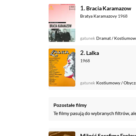
1.
Bracia Karamazow
Bratya Karamazovy
1968
gatunek
Dramat
/
Kostiumow
2.
Lalka
1968
gatunek
Kostiumowy
/
Obycz
Pozostałe filmy
Te filmy pasują do wybranych filtrów, al
Miłość Serafima Froło