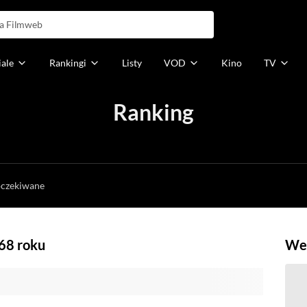
iale
Rankingi
Listy
VOD
Kino
TV
Ranking
h
oczekiwane
968 roku
Weź