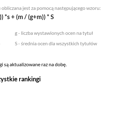
 obliczana jest za pomocą następującego wzoru:
)) *s + (m / (g+m)) * S
g - liczba wystawionych ocen na tytuł
o
S - średnia ocen dla wszystkich tytułów
i są aktualizowane raz na dobę.
ystkie rankingi
Seriale
Top 500
Polskie
Gry wideo