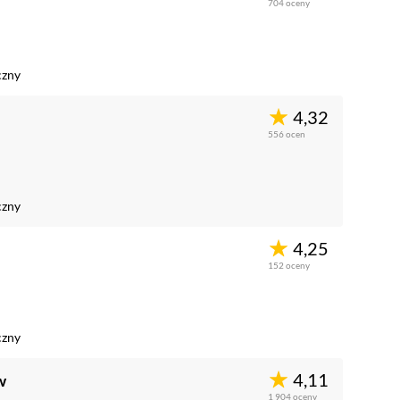
704
oceny
czny
4,32
556
ocen
czny
4,25
152
oceny
czny
4,11
w
1 904
oceny