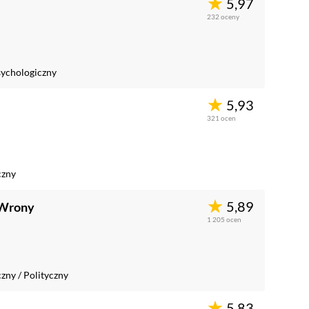
5,97
232
oceny
ychologiczny
5,93
321
ocen
czny
5,89
 Wrony
1 205
ocen
czny
/
Polityczny
5,83