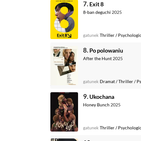
7.
Exit 8
8-ban deguchi
2025
gatunek
Thriller
/
Psychologi
8.
Po polowaniu
After the Hunt
2025
gatunek
Dramat
/
Thriller
/
Ps
9.
Ukochana
Honey Bunch
2025
gatunek
Thriller
/
Psychologi