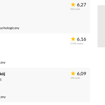
6,27
412
ocen
ychologiczny
6,16
2 342
oceny
czny
6,09
kój
145
ocen
5
czny