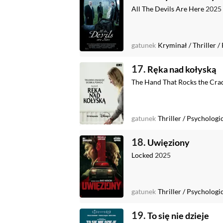
All The Devils Are Here
2025
gatunek
Kryminał
/
Thriller
/
17.
Ręka nad kołyską
The Hand That Rocks the Cra
gatunek
Thriller
/
Psychologi
18.
Uwięziony
Locked
2025
gatunek
Thriller
/
Psychologi
19.
To się nie dzieje