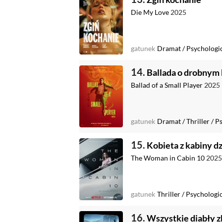
Die My Love
2025
gatunek
Dramat
/
Psychologi
14.
Ballada o drobnym 
Ballad of a Small Player
2025
gatunek
Dramat
/
Thriller
/
Ps
15.
Kobieta z kabiny dz
The Woman in Cabin 10
2025
gatunek
Thriller
/
Psychologi
16.
Wszystkie diabły zb