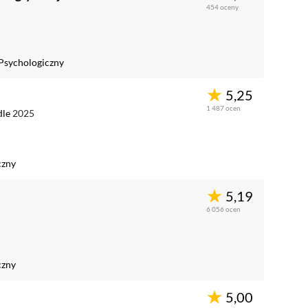
454
oceny
Psychologiczny
5,25
1 487
ocen
dle
2025
czny
5,19
6 056
ocen
czny
5,00