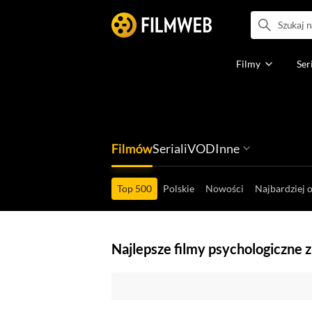
Filmy
Ser
Filmów
Seriali
VOD
Inne
Ludzi filmu
Programów
Ról filmowych
Ról serialowyc
Box Office'ów
Gier wideo
Top 500
Polskie
Nowości
Najbardziej 
Najlepsze filmy psychologiczne 