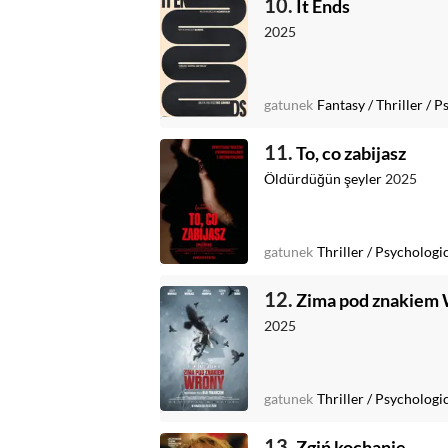
10.
It Ends
2025
gatunek
Fantasy
/
Thriller
/
Ps
11.
To, co zabijasz
Öldürdüğün şeyler
2025
gatunek
Thriller
/
Psychologi
12.
Zima pod znakiem
2025
gatunek
Thriller
/
Psychologi
13.
Zgiń kochanie