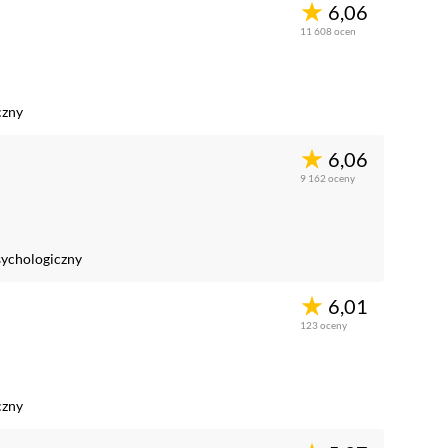
6,06
11 608
ocen
czny
6,06
9 162
oceny
ychologiczny
6,01
123
oceny
czny