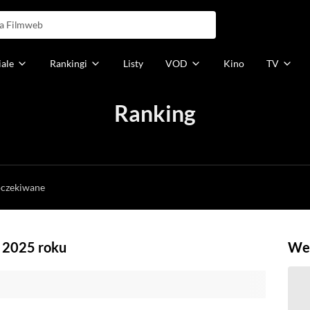
iale
Rankingi
Listy
VOD
Kino
TV
Ranking
h
oczekiwane
z 2025 roku
Weź