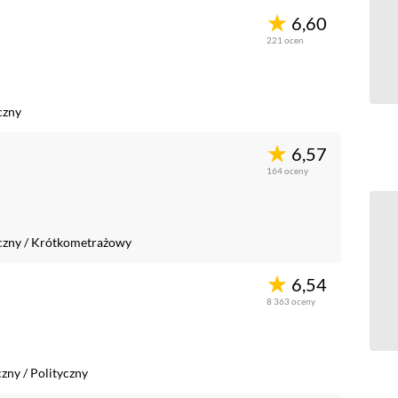
6,60
221
ocen
czny
6,57
164
oceny
czny
/
Krótkometrażowy
6,54
8 363
oceny
czny
/
Polityczny