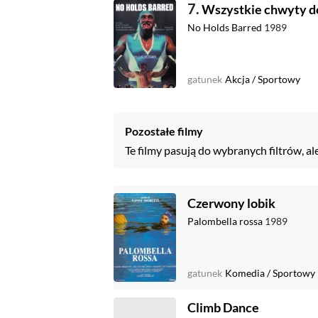
7.
Wszystkie chwyty 
No Holds Barred
1989
gatunek
Akcja
/
Sportowy
Pozostałe filmy
Te filmy pasują do wybranych filtrów, al
Czerwony lobik
Palombella rossa
1989
gatunek
Komedia
/
Sportowy
Climb Dance