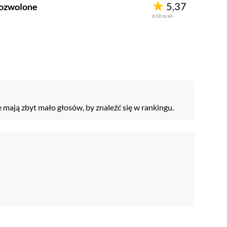
5,37
dozwolone
618
ocen
e mają zbyt mało głosów, by znaleźć się w rankingu.