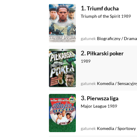
1.
Triumf ducha
Triumph of the Spirit
1989
gatunek
Biograficzny
/
Drama
2.
Piłkarski poker
1989
gatunek
Komedia
/
Sensacyjn
3.
Pierwsza liga
Major League
1989
gatunek
Komedia
/
Sportowy