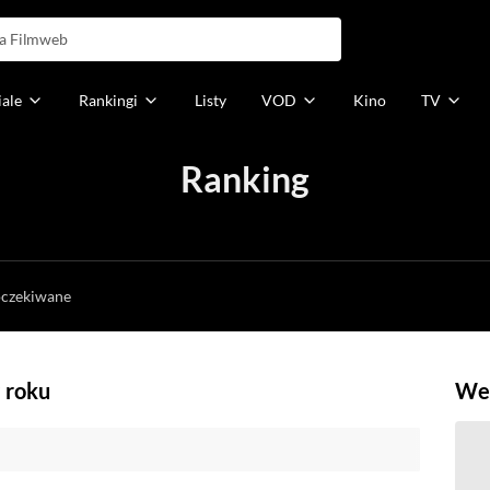
iale
Rankingi
Listy
VOD
Kino
TV
Ranking
h
oczekiwane
 roku
Weź