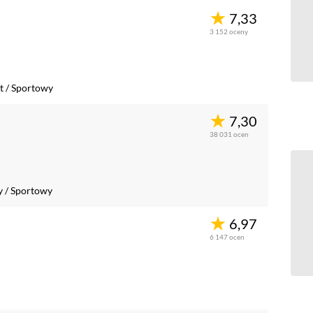
7,33
3 152
oceny
t
/
Sportowy
7,30
38 031
ocen
y
/
Sportowy
6,97
6 147
ocen