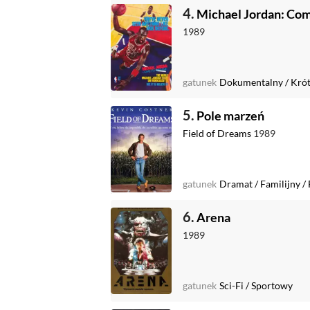
4.
Michael Jordan: Com
1989
gatunek
Dokumentalny
/
Kró
5.
Pole marzeń
Field of Dreams
1989
gatunek
Dramat
/
Familijny
/
6.
Arena
1989
gatunek
Sci-Fi
/
Sportowy