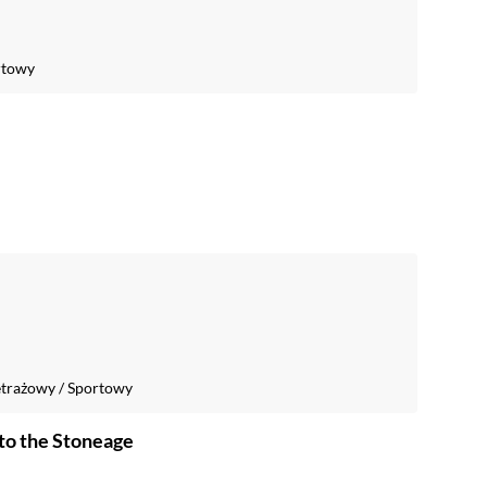
rtowy
trażowy
/
Sportowy
to the Stoneage