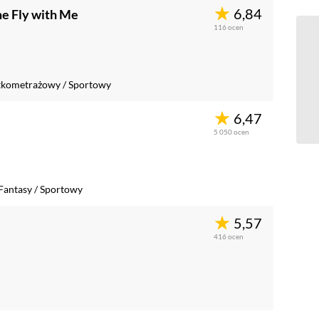
6,84
e Fly with Me
116
ocen
tkometrażowy
/
Sportowy
6,47
5 050
ocen
Fantasy
/
Sportowy
5,57
416
ocen