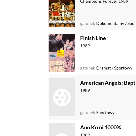
Champions Forever
1989
gatunek
Dokumentalny
/
Spo
Finish Line
1989
gatunek
Dramat
/
Sportowy
American Angels: Bapt
1989
gatunek
Sportowy
Ano Ko ni 1000%
1989