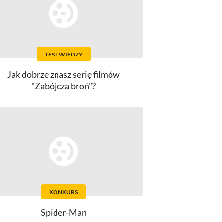
TEST WIEDZY
Jak dobrze znasz serię filmów
"Zabójcza broń"?
KONKURS
Spider-Man