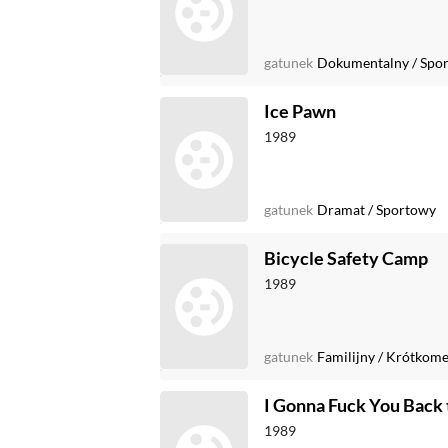
gatunek
Dokumentalny
/
Spo
Ice Pawn
1989
gatunek
Dramat
/
Sportowy
Bicycle Safety Camp
1989
gatunek
Familijny
/
Krótkome
I Gonna Fuck You Back 
1989