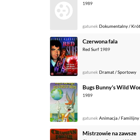
1989
gatunek
Dokumentalny
/
Kró
Czerwona fala
Red Surf
1989
gatunek
Dramat
/
Sportowy
Bugs Bunny's Wild Worl
1989
gatunek
Animacja
/
Familijny
Mistrzowie na zawsze