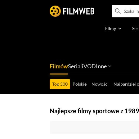
Filmy
Ser
Filmów
Seriali
VOD
Inne
Ludzi filmu
Programów
Ról filmowych
Ról serialowyc
Box Office'ów
Gier wideo
Top 500
Polskie
Nowości
Najbardziej 
Najlepsze filmy sportowe z 1989